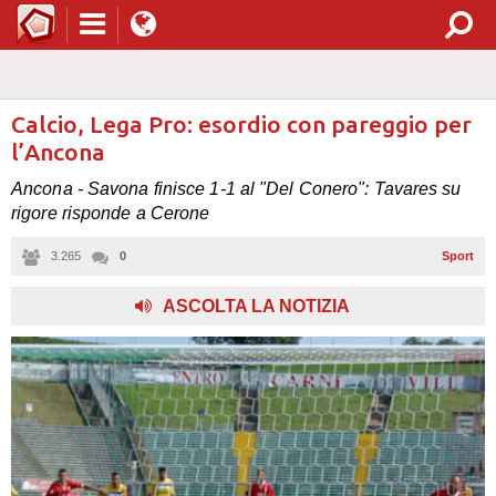
Calcio, Lega Pro: esordio con pareggio per
l’Ancona
Ancona - Savona finisce 1-1 al "Del Conero": Tavares su
rigore risponde a Cerone
3.265
0
Sport
ASCOLTA LA NOTIZIA