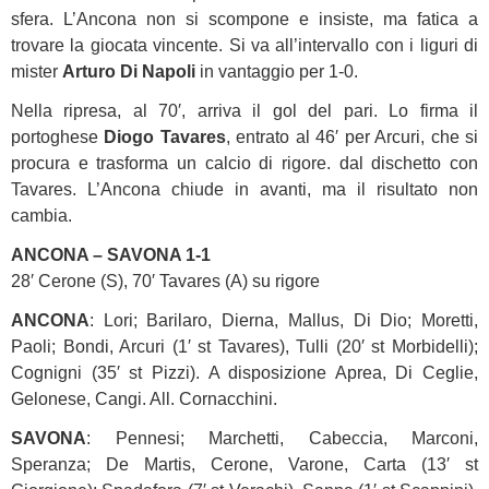
sfera. L’Ancona non si scompone e insiste, ma fatica a
trovare la giocata vincente. Si va all’intervallo con i liguri di
mister
Arturo Di Napoli
in vantaggio per 1-0.
Nella ripresa, al 70′, arriva il gol del pari. Lo firma il
portoghese
Diogo
Tavares
, entrato al 46′ per Arcuri, che si
procura e trasforma un calcio di rigore. dal dischetto con
Tavares. L’Ancona chiude in avanti, ma il risultato non
cambia.
ANCONA – SAVONA 1-1
28′ Cerone (S), 70′ Tavares (A) su rigore
ANCONA
: Lori; Barilaro, Dierna, Mallus, Di Dio; Moretti,
Paoli; Bondi, Arcuri (1′ st Tavares), Tulli (20′ st Morbidelli);
Cognigni (35′ st Pizzi). A disposizione Aprea, Di Ceglie,
Gelonese, Cangi. All. Cornacchini.
SAVONA
: Pennesi; Marchetti, Cabeccia, Marconi,
Speranza; De Martis, Cerone, Varone, Carta (13′ st