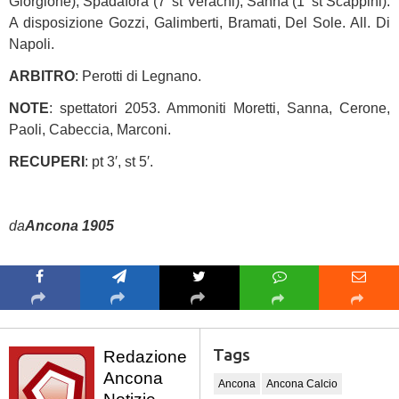
Giorgione); Spadafora (7′ st Verachi), Sanna (1′ st Scappini).
A disposizione Gozzi, Galimberti, Bramati, Del Sole. All. Di
Napoli.
ARBITRO
: Perotti di Legnano.
NOTE
: spettatori 2053. Ammoniti Moretti, Sanna, Cerone,
Paoli, Cabeccia, Marconi.
RECUPERI
: pt 3′, st 5′.
da
Ancona 1905
Tags
Redazione
Ancona
Ancona
Ancona Calcio