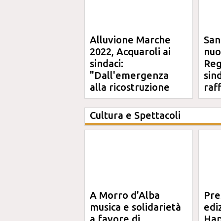
Alluvione Marche
San
2022, Acquaroli ai
nuo
sindaci:
Reg
"Dall'emergenza
sin
alla ricostruzione
raf
definitiva"
Cultura e Spettacoli
A Morro d'Alba
Pre
musica e solidarietà
edi
a favore di
Hap