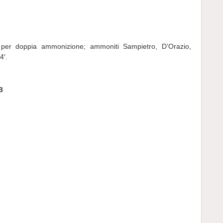
 per doppia ammonizione; ammoniti Sampietro, D’Orazio,
4′.
B