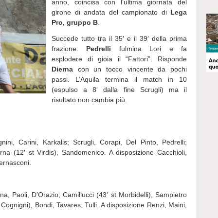
anno, coincisa con l’ultima giornata del
girone di andata del campionato di
Lega
Pro, gruppo B
.
Succede tutto tra il 35′ e il 39′ della prima
frazione:
Pedrelli
fulmina Lori e fa
esplodere di gioia il “Fattori”. Risponde
Dierna
con un tocco vincente da pochi
passi. L’Aquila termina il match in 10
(espulso a 8′ dalla fine Scrugli) ma il
risultato non cambia più.
ini, Carini, Karkalis; Scrugli, Corapi, Del Pinto, Pedrelli;
rna (12′ st Virdis), Sandomenico. A disposizione Cacchioli,
Bernasconi.
a, Paoli, D’Orazio; Camillucci (43′ st Morbidelli), Sampietro
Cognigni), Bondi, Tavares, Tulli. A disposizione Renzi, Maini,