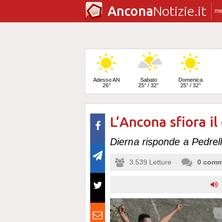
Ancona
Notizie.it
m
Adesso AN
Sabato
Domenica
26°
25° / 32°
25° / 32°
L’Ancona sfiora il
Lunedì
24° / 33°
Dierna risponde a Pedrelli
3.539
Letture
0
comm