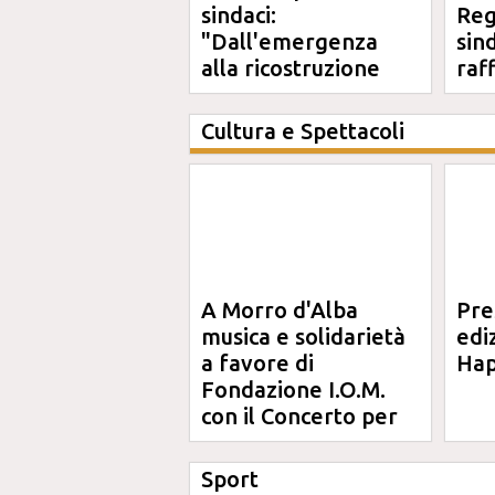
sindaci:
Reg
"Dall'emergenza
sin
alla ricostruzione
raf
definitiva"
Cultura e Spettacoli
A Morro d'Alba
Pre
musica e solidarietà
edi
a favore di
Hap
Fondazione I.O.M.
con il Concerto per
Anna
Sport