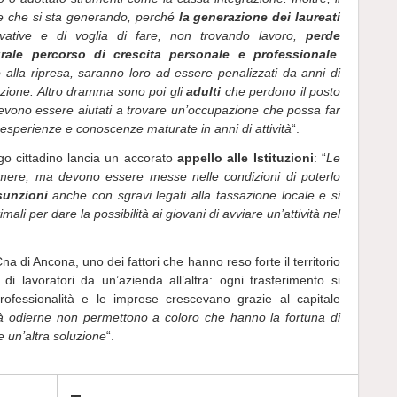
ne che si sta generando, perché
la generazione dei laureati
ovative e di voglia di fare, non trovando lavoro,
perde
turale percorso di crescita personale e professionale
.
o alla ripresa, saranno loro ad essere penalizzati da anni di
zione. Altro dramma sono poi gli
adulti
che perdono il posto
vono essere aiutati a trovare un’occupazione che possa far
 esperienze e conoscenze maturate in anni di attività
“.
go cittadino lancia un accorato
appello alle Istituzioni
: “
Le
mere, ma devono essere messe nelle condizioni di poterlo
sunzioni
anche con sgravi legati alla tassazione locale e si
mali per dare la possibilità ai giovani di avviare un’attività nel
a di Ancona, uno dei fattori che hanno reso forte il territorio
di lavoratori da un’azienda all’altra: ogni trasferimento si
ofessionalità e le imprese crescevano grazie al capitale
tà odierne non permettono a coloro che hanno la fortuna di
e un’altra soluzione
“.