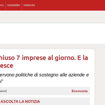
enu
newsletter
networks
iuso 7 imprese al giorno. E la
resce
rvono politiche di sostegno alle aziende e
i"
enti
Economia
,
ASCOLTA LA NOTIZIA