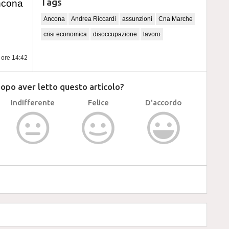
Tags
ncona
Ancona
Andrea Riccardi
assunzioni
Cna Marche
crisi economica
disoccupazione
lavoro
e ore 14:42
dopo aver letto questo articolo?
Indifferente
Felice
D'accordo