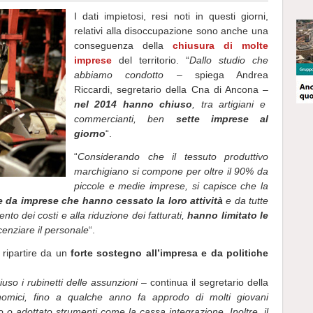
I dati impietosi, resi noti in questi giorni,
relativi alla disoccupazione sono anche una
conseguenza della
chiusura di molte
imprese
del territorio. “
Dallo studio che
abbiamo condotto
– spiega Andrea
Riccardi, segretario della Cna di Ancona –
nel 2014 hanno chiuso
, tra artigiani e
commercianti, ben
sette imprese al
giorno
“.
“
Considerando che il tessuto produttivo
marchigiano si compone per oltre il 90% da
piccole e medie imprese, si capisce che la
 da imprese che hanno cessato la loro attività
e da tutte
ento dei costi e alla riduzione dei fatturati,
hanno limitato le
icenziare il personale
“.
ripartire da un
forte sostegno all’impresa e da politiche
uso i rubinetti delle assunzioni
– continua il segretario della
onomici, fino a qualche anno fa approdo di molti giovani
o o adottato strumenti come la cassa integrazione. Inoltre, il