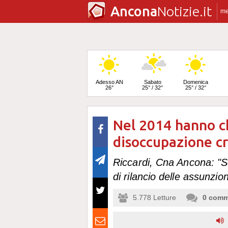
Ancona
Notizie.it
m
Adesso AN
Sabato
Domenica
26°
25° / 32°
25° / 32°
Nel 2014 hanno ch
Lunedì
24° / 33°
disoccupazione c
Riccardi, Cna Ancona: "Se
di rilancio delle assunzion
5.778
Letture
0
comm