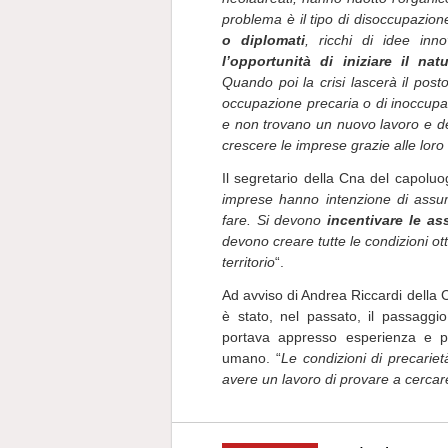
problema è il tipo di disoccupazio
o diplomati
, ricchi di idee inn
l’opportunità di iniziare il na
Quando poi la crisi lascerà il post
occupazione precaria o di inoccupa
e non trovano un nuovo lavoro e de
crescere le imprese grazie alle loro
Il segretario della Cna del capoluo
imprese hanno intenzione di assu
fare. Si devono
incentivare le as
devono creare tutte le condizioni otti
territorio
“.
Ad avviso di Andrea Riccardi della Cn
è stato, nel passato, il passaggio 
portava appresso esperienza e pr
umano. “
Le condizioni di precarie
avere un lavoro di provare a cercar