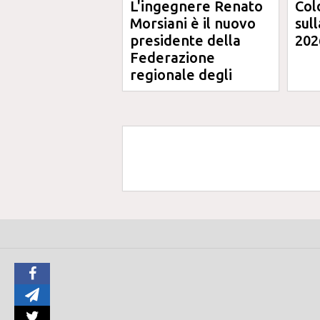
L'ingegnere Renato
Col
Morsiani è il nuovo
sul
presidente della
202
Federazione
regionale degli
Ordini degli
Ingegneri delle
Marche