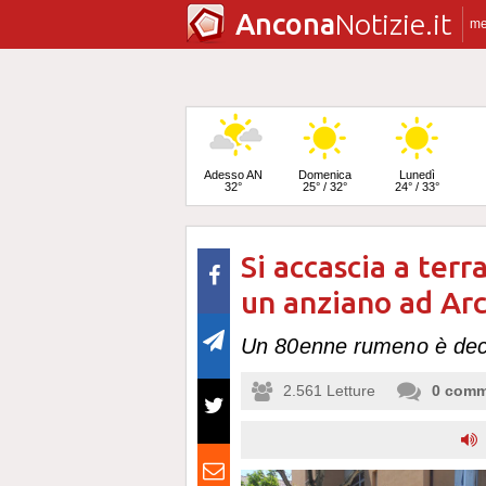
Ancona
Notizie.it
m
Adesso AN
Domenica
Lunedì
32°
25° / 32°
24° / 33°
Si accascia a ter
Martedì
25° / 34°
un anziano ad Ar
Un 80enne rumeno è dece
2.561
Letture
0
comm