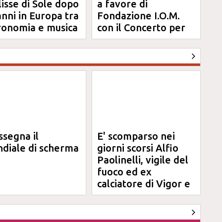
clisse di Sole dopo
a favore di
anni in Europa tra
Fondazione I.O.M.
ronomia e musica
con il Concerto per
Anna
ssegna il
E' scomparso nei
diale di scherma
giorni scorsi Alfio
Paolinelli, vigile del
fuoco ed ex
calciatore di Vigor e
Jesina