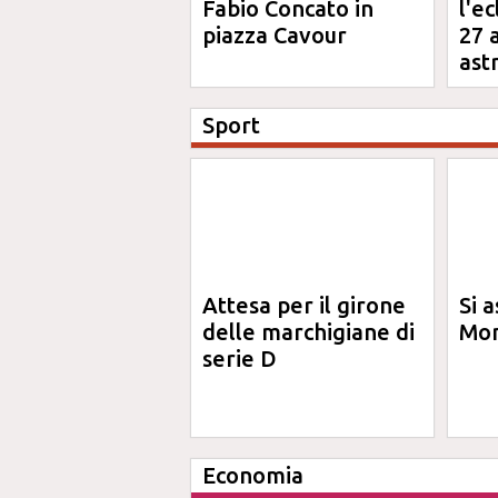
Fabio Concato in
l'e
piazza Cavour
27 
ast
Sport
Attesa per il girone
Si a
delle marchigiane di
Mon
serie D
Economia