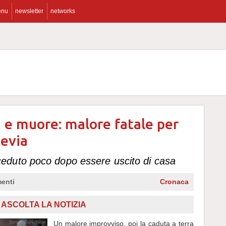
enu
newsletter
networks
ra e muore: malore fatale per
cevia
duto poco dopo essere uscito di casa
enti
Cronaca
,
ASCOLTA LA NOTIZIA
Un malore improvviso, poi la caduta a terra