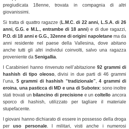
pregiudicata 18enne, trovata in compagnia di altri
giovanissimi.
Si tratta di quattro ragazze (
L.M.C. di 22 anni, L.S.A. di 26
anni, G.G. e M.L., entrambe di 18 anni
) e di due ragazzi,
P.O. di 18 anni e G.G., 32enne di origini napoletane
ma da
anni residente nel paese della Vallesina, dove abitano
anche tutti gli altri individui coinvolti, salvo una ragazza
proveniente da
Senigallia
.
I Carabinieri hanno rinvenuto nell’abitazione
92 grammi di
hashish di tipo oleoso
, divisi in due parti di 46 grammi
l’una,
5 grammi di hashish “tradizionale”
,
4 grammi di
eroina
,
una pasticca di MD e una di Subotex
: sono inoltre
stati trovati un
bilancino di precisione
e un
coltello
ancora
sporco di hashish, utilizzato per tagliare il materiale
stupefacente.
I giovani hanno dichiarato di essere in possesso della droga
per
uso personale
. I militari, visti anche i numerosi