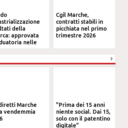
ndo
Cgil Marche,
ustrializzazione
contratti stabili in
ltati della
picchiata nel primo
erca: approvata
trimestre 2026
duatoria nelle
rche
diretti Marche
"Prima dei 15 anni
la vendemmia
niente social. Dai 15,
6
solo con il patentino
digitale"