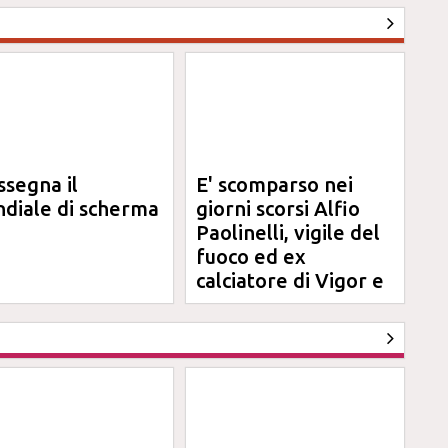
ssegna il
E' scomparso nei
diale di scherma
giorni scorsi Alfio
Paolinelli, vigile del
fuoco ed ex
calciatore di Vigor e
Jesina