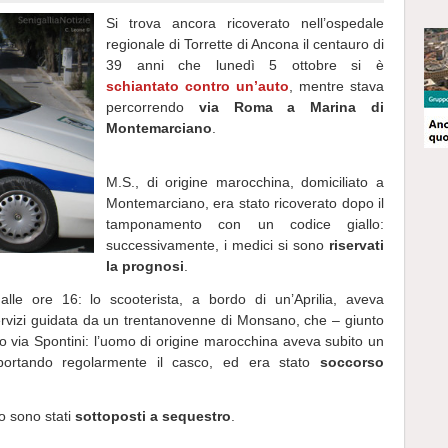
Si trova ancora ricoverato nell’ospedale
regionale di Torrette di Ancona il centauro di
39 anni che lunedì 5 ottobre si è
schiantato contro un’auto
, mentre stava
percorrendo
via Roma a Marina di
Montemarciano
.
M.S., di origine marocchina, domiciliato a
Montemarciano, era stato ricoverato dopo il
tamponamento con un codice giallo:
successivamente, i medici si sono
riservati
la prognosi
.
alle ore 16: lo scooterista, a bordo di un’Aprilia, aveva
rvizi guidata da un trentanovenne di Monsano, che – giunto
o via Spontini: l’uomo di origine marocchina aveva subito un
r portando regolarmente il casco, ed era stato
soccorso
ro sono stati
sottoposti a sequestro
.