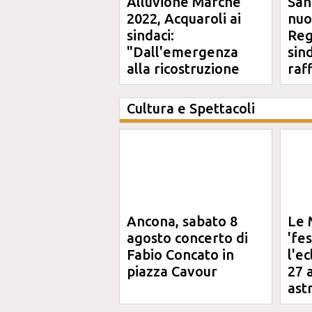
Alluvione Marche
San
2022, Acquaroli ai
nuo
sindaci:
Reg
"Dall'emergenza
sin
alla ricostruzione
raf
definitiva"
Cultura e Spettacoli
Ancona, sabato 8
Le 
agosto concerto di
'fe
Fabio Concato in
l'e
piazza Cavour
27 
ast