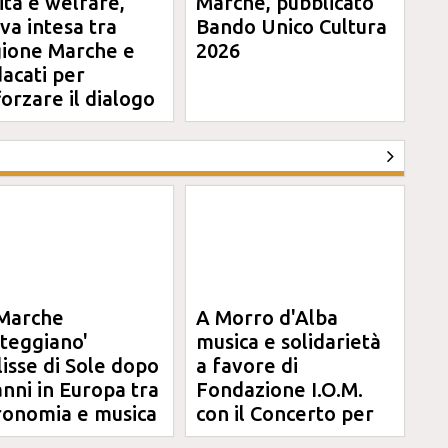
ità e welfare,
Marche, pubblicato
va intesa tra
Bando Unico Cultura
ione Marche e
2026
dacati per
forzare il dialogo
Marche
A Morro d'Alba
steggiano'
musica e solidarietà
clisse di Sole dopo
a favore di
anni in Europa tra
Fondazione I.O.M.
ronomia e musica
con il Concerto per
Anna