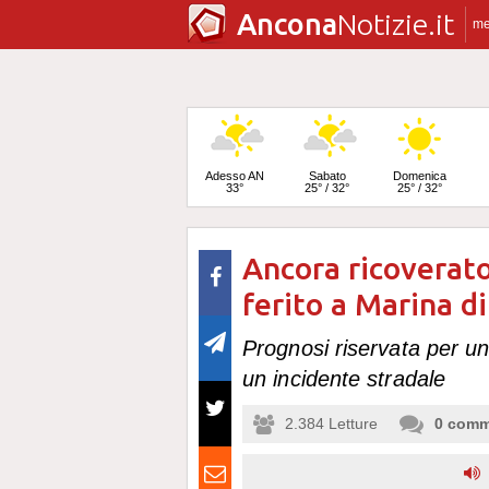
Ancona
Notizie.it
m
Adesso AN
Sabato
Domenica
33°
25° / 32°
25° / 32°
Ancora ricoverato
Lunedì
24° / 33°
ferito a Marina 
Prognosi riservata per un
un incidente stradale
2.384
Letture
0
comm