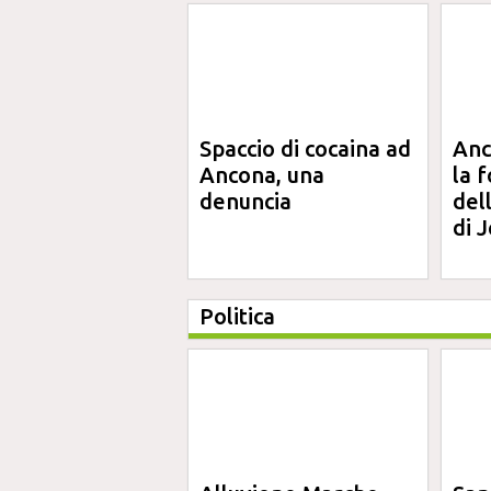
Spaccio di cocaina ad
Anc
Ancona, una
la 
denuncia
del
di J
Politica