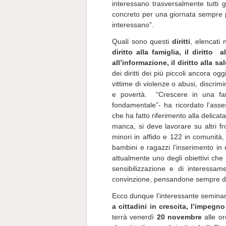
interessano trasversalmente tutti 
concreto per una giornata sempre pi
interessano”.
Quali sono questi
diritti
, elencati
diritto alla famiglia, il diritto a
all’informazione, il diritto alla sa
dei diritti dei più piccoli ancora 
vittime di violenze o abusi, discrim
e povertà. “Crescere in una fam
fondamentale”- ha ricordato l’asse
che ha fatto riferimento alla delica
manca, si deve lavorare su altri f
minori in affido e 122 in comunità
bambini e ragazzi l’inserimento in
attualmente uno degli obiettivi che
sensibilizzazione e di interessa
convinzione, pensandone sempre d
Ecco dunque l’interessante
semina
a cittadini in crescita, l’impegn
terrà venerdì
20 novembre
alle o