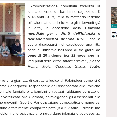
L’Amministrazione comunale focalizza la
sua attenzione sui bambini e ragazzi, da 0
a 18 anni (0.18), e lo fa mettendo insieme
più che mai tutte le forze e gli interventi già
in atto, in occasione della
Giornata
mondiale per i diritti dell’Infanzia e
dell’Adolescenza Ancona 0.18
che a
vedrà dispiegarsi nel capoluogo una fitta
serie di iniziative nell’arco di tre giorni da
venerdì 20 a domenica 22 novembre
, in
vari punti della città:
Informagiovani, piazza
Roma, Mole, Ospedale Salesi, Teatro
orre una giornata di carattere ludico al Palaindoor come si è
ma Capogrossi, responsabile dell’assessorato alle Politiche
ivolti alle famiglie e a bambini e ragazzi- abbiamo pensato di
iversificato alla Giornata, coinvolgendo gli assessorati alle
iche giovanili, Sport e Partecipazione democratica e numerosi
omune e totalmente compartecipato (n.d.r:
v.sotto
) , difficile ma
roblemi e le esigenze che riguardano infanzia e adolescenza