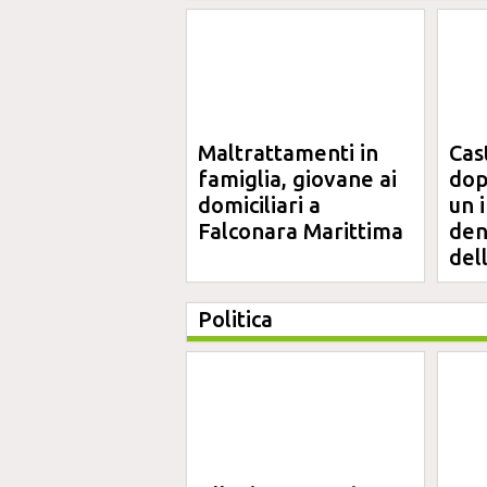
Maltrattamenti in
Cas
famiglia, giovane ai
dop
domiciliari a
un 
Falconara Marittima
den
del
Politica