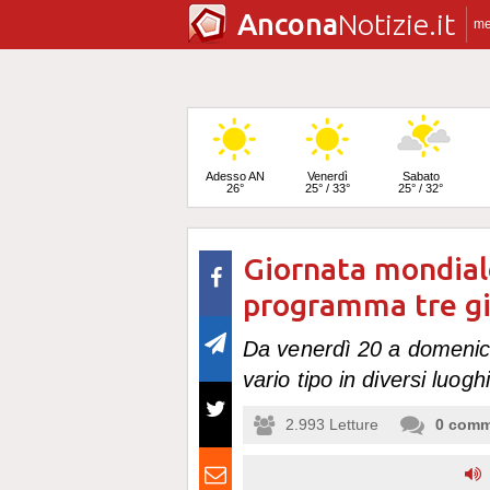
Ancona
Notizie.it
m
Adesso AN
Venerdì
Sabato
26°
25° / 33°
25° / 32°
Giornata mondiale 
Domenica
25° / 32°
programma tre gi
Da venerdì 20 a domenica
vario tipo in diversi luog
2.993
Letture
0
comm