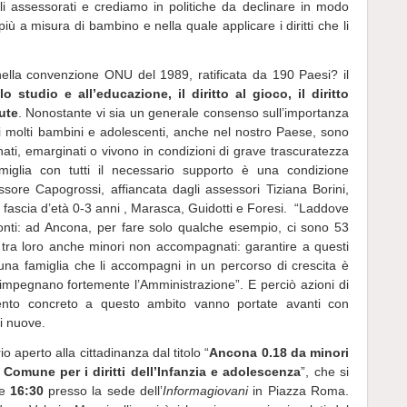
gli assessorati e crediamo in politiche da declinare in modo
ù a misura di bambino e nella quale applicare i diritti che li
 nella convenzione ONU del 1989, ratificata da 190 Paesi? il
llo studio e all’educazione, il diritto al gioco, il diritto
lute
. Nonostante vi sia un generale consenso sull’importanza
oggi molti bambini e adolescenti, anche nel nostro Paese, sono
inati, emarginati o vivono in condizioni di grave trascuratezza
iglia con tutti il necessario supporto è una condizione
ssore Capogrossi, affiancata dagli assessori Tiziana Borini,
ta fascia d’età 0-3 anni , Marasca, Guidotti e Foresi. “Laddove
ronti: ad Ancona, per fare solo qualche esempio, ci sono 53
, tra loro anche minori non accompagnati: garantire a questi
 una famiglia che li accompagni in un percorso di crescita è
 impegnano fortemente l’Amministrazione”. E perciò azioni di
mento concreto a questo ambito vanno portate avanti con
i nuove.
rio
aperto alla cittadinanza dal titolo “
Ancona 0.18 da minori
o Comune per i diritti dell’Infanzia e adolescenza
”, che si
re
16:30
presso la sede dell’
Informagiovani
in Piazza Roma.