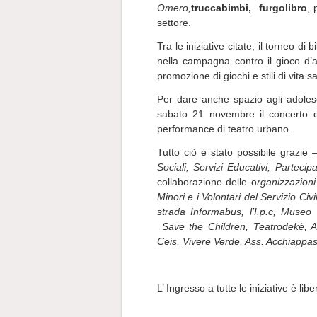
Omero,
truccabimbi, furgolibro
, 
settore.
Tra le iniziative citate, il torneo di
nella campagna contro il gioco d
promozione di giochi e stili di vita sa
Per dare anche spazio agli adolesc
sabato 21 novembre il
concerto
performance di teatro urbano.
Tutto ciò è stato possibile grazie
Sociali, Servizi Educativi, Parteci
collaborazione delle o
rganizzazioni
Minori e i Volontari del Servizio Civi
strada Informabus, l’I.p.c, Museo 
Save the Children, Teatrodekè, As
Ceis, Vivere Verde, Ass. Acchiappas
L’ Ingresso a tutte le iniziative è libe