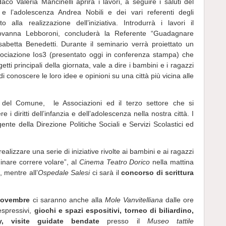
aco Valeria Mancinelli aprirà i lavori, a seguire i saluti del
 e l’adolescenza Andrea Nobili e dei vari referenti degli
alla realizzazione dell’iniziativa. Introdurrà i lavori il
iovanna Lebboroni, concluderà la Referente “Guadagnare
abetta Benedetti. Durante il seminario verrà proiettato un
sociazione Ios3 (presentato oggi in conferenza stampa) che
etti principali della giornata, vale a dire i bambini e i ragazzi
 di conoscere le loro idee e opinioni su una città più vicina alle
ri del Comune, le Associazioni ed il terzo settore che si
 diritti dell’infanzia e dell’adolescenza nella nostra città. I
gente della Direzione Politiche Sociali e Servizi Scolastici ed
ealizzare una serie di iniziative rivolte ai bambini e ai ragazzi
nare correre volare”, al
Cinema Teatro Dorico
nella mattina
 mentre all’
Ospedale Salesi
ci sarà il
concorso di scrittura
novembre
ci saranno anche alla
Mole Vanvitelliana
dalle ore
 espressivi,
giochi e spazi espositivi, torneo di biliardino,
y, visite guidate bendate
presso il
Museo tattile