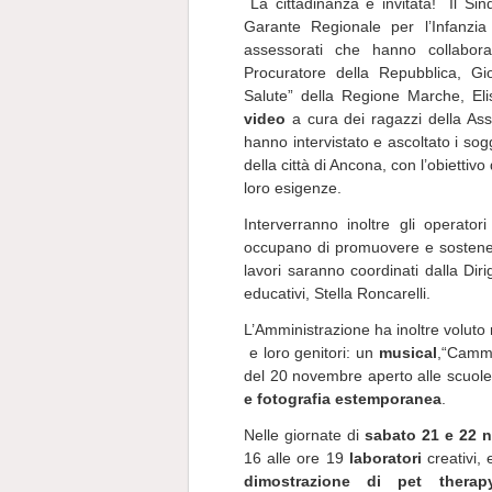
La cittadinanza è invitata! Il Sind
Garante Regionale per l’Infanzia
assessorati che hanno collaborato 
Procuratore della Repubblica, G
Salute” della Regione Marche, Elis
video
a cura dei ragazzi della As
hanno intervistato e ascoltato i sogg
della città di Ancona, con l’obiettivo
loro esigenze.
Interverranno inoltre gli operato
occupano di promuovere e sostenere i
lavori saranno coordinati dalla Diri
educativi, Stella Roncarelli.
L’Amministrazione ha inoltre voluto r
e loro genitori: un
musical
,“Cammi
del 20 novembre aperto alle scuole,
e fotografia estemporanea
.
Nelle giornate di
sabato 21 e 22 
16 alle ore 19
laboratori
creativi,
dimostrazione di pet therap