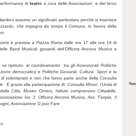
performance di
teatro
a cura delle Associazioni e del terzo
 biliardino assume un significato particolare perché si inserisce
’azzardo, che impegna da tempo il Comune, in favore della
ni.
enti è prevista a
Piazza Roma
dalle ore 17 alle ore 19 di
delle Band Musicali giovanili dell’
Officina Ancona Musica
e
 – va ripetuto- al coordinamento tra
gli Assessorati Politiche
pazione democratica e Politiche Giovanili, Cultura, Sport
e la
 di volontariato e non
che fanno parte anche della
Consulta
Twee
le
. E grazie alla partecipazione di:
Consulta Minori, l’Unità di
della Città, Museo Omero, Istituto comprensivo Cittadella,
sociazione Ios 3; Officina Ancona Musica, Ass. Fanpia, Il
ogni, Associazione Si può Fare.
ro.