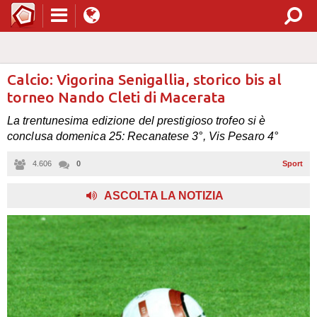
Calcio: Vigorina Senigallia, storico bis al
torneo Nando Cleti di Macerata
La trentunesima edizione del prestigioso trofeo si è
conclusa domenica 25: Recanatese 3°, Vis Pesaro 4°
4.606
0
Sport
ASCOLTA LA NOTIZIA