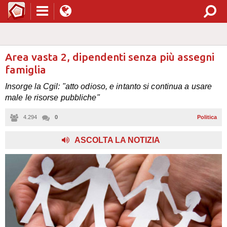
Area vasta 2, dipendenti senza più assegni
famiglia
Insorge la Cgil: "atto odioso, e intanto si continua a usare
male le risorse pubbliche"
4.294
0
Politica
ASCOLTA LA NOTIZIA