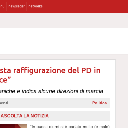
enu
newsletter
networks
sta raffigurazione del PD in
sce”
aniche e indica alcune direzioni di marcia
enti
Politica
ASCOLTA LA NOTIZIA
“In questi giorni si è parlato molto (e male)