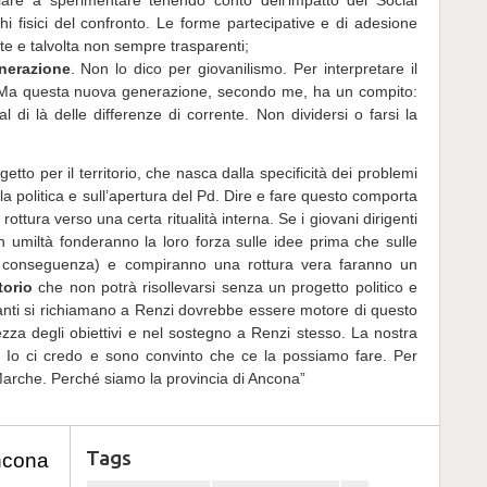
re a sperimentare tenendo conto dell’impatto dei Social
i fisici del confronto. Le forme partecipative e di adesione
ette e talvolta non sempre trasparenti;
nerazione
. Non lo dico per giovanilismo. Per interpretare il
Ma questa nuova generazione, secondo me, ha un compito:
l di là delle differenze di corrente. Non dividersi o farsi la
tto per il territorio, che nasca dalla specificità dei problemi
ulla politica e sull’apertura del Pd. Dire e fare questo comporta
di rottura verso una certa ritualità interna. Se i giovani dirigenti
umiltà fonderanno la loro forza sulle idee prima che sulle
i conseguenza) e compiranno una rottura vera faranno un
torio
che non potrà risollevarsi senza un progetto politico e
nti si richiamano a Renzi dovrebbe essere motore di questo
ezza degli obiettivi e nel sostegno a Renzi stesso. La nostra
o. Io ci credo e sono convinto che ce la possiamo fare. Per
 Marche. Perché siamo la provincia di Ancona”
Tags
ncona