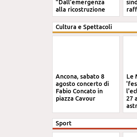
"Dall'emergenza
sin
alla ricostruzione
raf
definitiva"
Cultura e Spettacoli
Ancona, sabato 8
Le 
agosto concerto di
'fe
Fabio Concato in
l'e
piazza Cavour
27 
ast
Sport