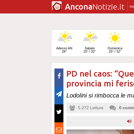
Ancona
Notizie.it
m
Adesso AN
Sabato
Domenica
28°
25° / 32°
25° / 32°
PD nel caos: “Que
Lunedì
24° / 33°
provincia mi feri
Lodolini si rimbocca le m
5.272
Letture
0
comm