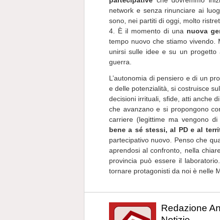
partecipative
che dovremmo inizia
network e senza rinunciare ai luogh
sono, nei partiti di oggi, molto ristr
4. È il momento di una
nuova ge
tempo nuovo che stiamo vivendo. 
unirsi sulle idee e su un progetto a
guerra.
L’autonomia di pensiero e di un proge
e delle potenzialità, si costruisce s
decisioni irrituali, sfide, atti anche 
che avanzano e si propongono con 
carriere (legittime ma vengono d
bene a sé stessi, al PD e al terri
partecipativo nuovo. Penso che qua
aprendosi al confronto, nella chiar
provincia può essere il laboratori
tornare protagonisti da noi è nelle
Redazione A
Notizie