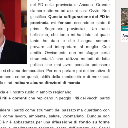
del PD nella provincia di Ancona. Grande
clamore attorno ad alcuni casi. Ovvio. Non
giustifico.
Questa raffigurazione del PD in
provincia mi ferisce
essendone stato il
primo Segretario provinciale. Un ruolo
bellissimo, che tanto mi ha dato, al quale
tanto ho dato e che bisogna sempre
provare ad interpretare al meglio. Con
umiltà.
Ovviamente non mi sfugge certa
strumentalità che utilizza metodi di lotta
politica che mai avrei pensato potessero
e si chiama democratica. Per non parlare poi del tentativo di
n momenti come questi, aldilà della mediocrità e di mezzucci,
rdo e ad
indicare alcune direzioni di marcia
.
cia e il nostro ruolo in ambito regionale;
oi
riti e correnti
che replicano in peggio i riti dei vecchi partiti
nsidera i partiti come strumenti del passato ma guardano con
mi come lavoro, ambiente, salute, volontariato. Dunque non
. C’è n’è abbastanza per una
riflessione di fondo su forme