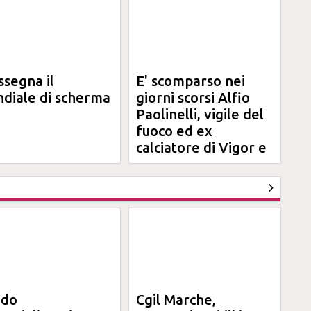
ssegna il
E' scomparso nei
diale di scherma
giorni scorsi Alfio
Paolinelli, vigile del
fuoco ed ex
calciatore di Vigor e
Jesina
ndo
Cgil Marche,