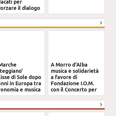
dacati per
forzare il dialogo
Marche
A Morro d'Alba
steggiano'
musica e solidarietà
clisse di Sole dopo
a favore di
anni in Europa tra
Fondazione I.O.M.
ronomia e musica
con il Concerto per
Anna