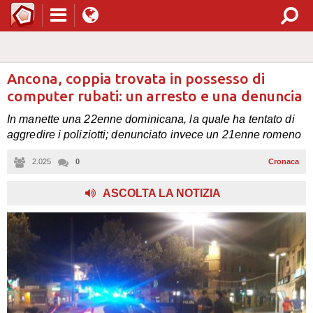
Ancona, coppia trovata in possesso di
computer rubati: un arresto e una denuncia
In manette una 22enne dominicana, la quale ha tentato di
aggredire i poliziotti; denunciato invece un 21enne romeno
2.025
0
Cronaca
,
ASCOLTA LA NOTIZIA