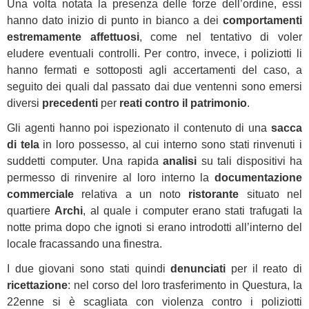
Una volta notata la presenza delle forze dell’ordine, essi
hanno dato inizio di punto in bianco a dei
comportamenti
estremamente affettuosi
, come nel tentativo di voler
eludere eventuali controlli. Per contro, invece, i poliziotti li
hanno fermati e sottoposti agli accertamenti del caso, a
seguito dei quali dal passato dai due ventenni sono emersi
diversi
precedenti
per
reati contro il patrimonio
.
Gli agenti hanno poi ispezionato il contenuto di una
sacca
di tela
in loro possesso, al cui interno sono stati rinvenuti i
suddetti computer. Una rapida
analisi
su tali dispositivi ha
permesso di rinvenire al loro interno la
documentazione
commerciale
relativa a un noto
ristorante
situato nel
quartiere
Archi
, al quale i computer erano stati trafugati la
notte prima dopo che ignoti si erano introdotti all’interno del
locale fracassando una finestra.
I due giovani sono stati quindi
denunciati
per il reato di
ricettazione
: nel corso del loro trasferimento in Questura, la
22enne si è scagliata con violenza contro i poliziotti