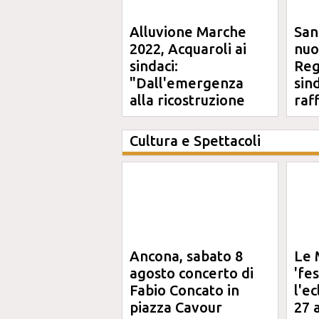
Alluvione Marche
San
2022, Acquaroli ai
nuo
sindaci:
Reg
"Dall'emergenza
sin
alla ricostruzione
raf
definitiva"
Cultura e Spettacoli
Ancona, sabato 8
Le 
agosto concerto di
'fe
Fabio Concato in
l'e
piazza Cavour
27 