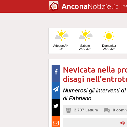
Ancona
Notizie.it
m
Adesso AN
Sabato
Domenica
28°
25° / 32°
25° / 32°
Nevicata nella pr
Lunedì
24° / 33°
disagi nell’entrot
Numerosi gli interventi di
di Fabriano
3.707
Letture
0
comm