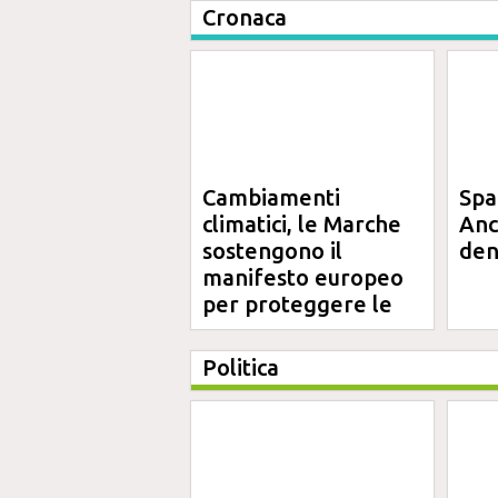
Cronaca
Cambiamenti
Spa
climatici, le Marche
Anc
sostengono il
den
manifesto europeo
per proteggere le
aree costiere
Politica