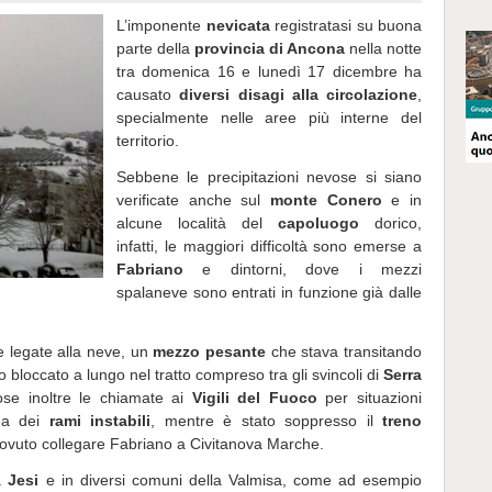
L’imponente
nevicata
registratasi su buona
parte della
provincia di Ancona
nella notte
tra domenica 16 e lunedì 17 dicembre ha
causato
diversi disagi alla circolazione
,
specialmente nelle aree più interne del
territorio.
Sebbene le precipitazioni nevose si siano
verificate anche sul
monte Conero
e in
alcune località del
capoluogo
dorico,
infatti, le maggiori difficoltà sono emerse a
Fabriano
e dintorni, dove i mezzi
spalaneve sono entrati in funzione già dalle
e legate alla neve, un
mezzo pesante
che stava transitando
 bloccato a lungo nel tratto compreso tra gli svincoli di
Serra
se inoltre le chiamate ai
Vigili del Fuoco
per situazioni
e a dei
rami instabili
, mentre è stato soppresso il
treno
ovuto collegare Fabriano a Civitanova Marche.
 a
Jesi
e in diversi comuni della Valmisa, come ad esempio