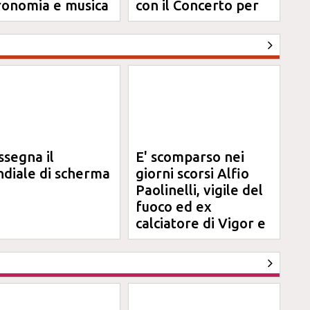
ronomia e musica
con il Concerto per
Anna
ssegna il
E' scomparso nei
diale di scherma
giorni scorsi Alfio
Paolinelli, vigile del
fuoco ed ex
calciatore di Vigor e
Jesina