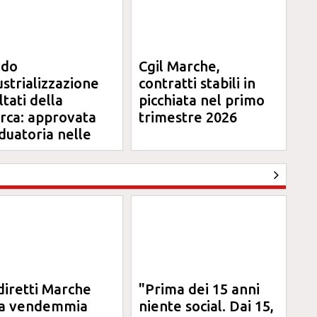
ndo
Cgil Marche,
ustrializzazione
contratti stabili in
ltati della
picchiata nel primo
erca: approvata
trimestre 2026
duatoria nelle
rche
diretti Marche
"Prima dei 15 anni
la vendemmia
niente social. Dai 15,