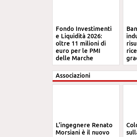
Fondo Investimenti
Ba
e Liquidità 2026:
ind
oltre 11 milioni di
risu
euro per le PMI
ric
delle Marche
gra
Ma
Associazioni
L'ingegnere Renato
Col
Morsiani è il nuovo
sul