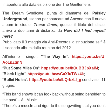
In apertura alla data esibizione dei The Gentlemens
The Dream Syndicate, punta di diamante del
Paisley
Underground
, stanno per sbarcare ad Ancona con il nuovo
album in studio.
These times
, questo il titolo del disco,
arriva a due anni di distanza da
How did I find myself
here?
Pubblicato il 3 maggio via Anti-Records, distribuzione self, è
il secondo album dalla reunion del 2012.
All’interno i singoli:
“The Way In”
:
https://youtu.be/U-
Ao1pZqnNI
;
“
Put Some Miles On
“:
https://youtu.be/hQuBBJpXaiM
;
“
Black Light
“:
https://youtu.be/wGaXfuTWx4k
;
“
Bullet Holes
“:
https://youtu.be/ulbQrbzLl_g
condiviso l’11
giugno.
“This band shows it can look back without being beholden to
the past” – All Music
“There’s a muscle and rigor to the songwriting that you don’t