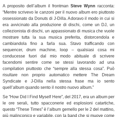
A proposito dell’album il frontman
Steve Wynn
racconta:
“Mentre scrivevo le canzoni per il nuovo album ero piuttosto
ossessionato da Donuts di J-Dilla. Adoravo il modo in cui si
era avvicinato alla produzione di dischi, come un DJ, un
collezionista di dischi, un appassionato di musica che vuole
mostrare tutta la sua musica preferita, distorcendola e
cambiandola fino a farla sua. Stavo trafficando con
sequencer, drum machine, loop – qualsiasi cosa mi
conducesse fuori dal mio modo abituale di scrivere
facendomi sentire come se stessi lavorando ad una
compilation piuttosto che “sempre alla stessa cosa”. Può
risultare non proprio automatico mettere The Dream
Syndicate e J-Dilla nella stessa frase ma io sento
quell’album quando sento il nostro nuovo album.”
Se “How Did I Find Myself Here”, del 2017, era un album per
le ore serali, tutto spacconerie ed esplosioni catartiche,
questo “These Times” è l’album gemello per le 2 del mattino,
più malinconico e variabile, con la band che si muove come