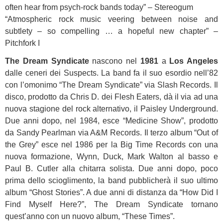
often hear from psych-rock bands today” – Stereogum
“Atmospheric rock music veering between noise and
subtlety – so compelling … a hopeful new chapter” –
Pitchfork I
The Dream Syndicate
nascono nel
1981
a
Los Angeles
dalle ceneri dei Suspects. La band fa il suo esordio nell’82
con l’omonimo “The Dream Syndicate” via Slash Records. Il
disco, prodotto da Chris D. dei Flesh Eaters, dà il via ad una
nuova stagione del rock alternativo, il Paisley Underground.
Due anni dopo, nel 1984, esce “Medicine Show”, prodotto
da Sandy Pearlman via A&M Records. Il terzo album “Out of
the Grey” esce nel 1986 per la Big Time Records con una
nuova formazione, Wynn, Duck, Mark Walton al basso e
Paul B. Cutler alla chitarra solista. Due anni dopo, poco
prima dello scioglimento, la band pubblicherà il suo ultimo
album “Ghost Stories”. A due anni di distanza da “How Did I
Find Myself Here?”, The Dream Syndicate tornano
quest’anno con un nuovo album, “These Times”.