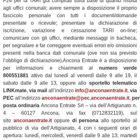
F24 per la TARI già compilati sulla base di quanto risulta
agli uffici comunali; avere sempre a disposizione il proprio
fascicolo personale con tutti i documenti/domande
presentate o ricevute; presentare la dichiarazione di
iscrizione, variazione e cessazione TARI on-line;
comunicare con gli uffici, mediante messaggi in bacheca,
per segnalare e far correggere eventuali errori e/o omissioni
presenti nella banca dati comunale (ove non sia previsto
l’obbligo di dichiarazione).Ancona Entrate è a disposizione
per informazioni e chiarimenti al
numero verde
800551881
attivo dal lunedì al venerdì dalle 9 alle 19, il
sabato dalle 9 alle 13, oppure allo
sportello telematico
LINKmate, via mail
all’indirizzo
info@anconaentrate.it
,
via
PEC
all’indirizzo
anconaentrate@pec.anconaentrate.it
,
per
posta ordinaria
Ancona Entrate Srl – via dell’Artigianato n.
4 – 60127 Ancona, via fax (0712832119),
sul
sito
anconaentrate.it
oppure
di persona
allo sportello al
pubblico di via dell’Artigianato, 4 con i seguenti orari di
apertura: lunedì, mercoledì, venerdì dalle 9 alle 13; martedì