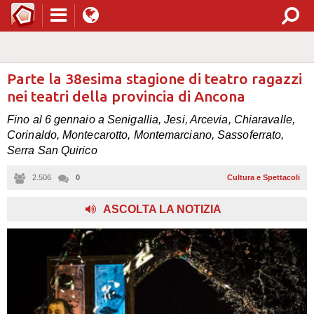
Parte la 38esima stagione di teatro ragazzi
nei teatri della provincia di Ancona
Fino al 6 gennaio a Senigallia, Jesi, Arcevia, Chiaravalle,
Corinaldo, Montecarotto, Montemarciano, Sassoferrato,
Serra San Quirico
2.506
0
Cultura e Spettacoli
ASCOLTA LA NOTIZIA