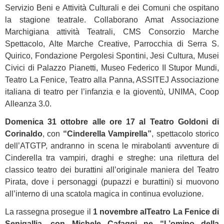
Servizio Beni e Attività Culturali e dei Comuni che ospitano
la stagione teatrale. Collaborano Amat Associazione
Marchigiana attività Teatrali, CMS Consorzio Marche
Spettacolo, Alte Marche Creative, Parrocchia di Serra S.
Quirico, Fondazione Pergolesi Spontini, Jesi Cultura, Musei
Civici di Palazzo Pianetti, Museo Federico II Stupor Mundi,
Teatro La Fenice, Teatro alla Panna, ASSITEJ Associazione
italiana di teatro per l’infanzia e la gioventù, UNIMA, Coop
Alleanza 3.0.
Domenica 31 ottobre alle ore 17 al Teatro Goldoni di
Corinaldo
, con
“Cinderella Vampirella”
, spettacolo storico
dell’ATGTP, andranno in scena le mirabolanti avventure di
Cinderella tra vampiri, draghi e streghe: una rilettura del
classico teatro dei burattini all’originale maniera del Teatro
Pirata, dove i personaggi (pupazzi e burattini) si muovono
all’interno di una scatola magica in continua evoluzione.
La rassegna prosegue il
1 novembre al
Teatro La Fenice di
Senigallia, con Michele Cafaggi ne “L’omino della