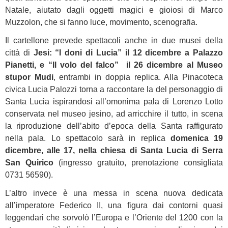
Natale, aiutato dagli oggetti magici e gioiosi di Marco
Muzzolon, che si fanno luce, movimento, scenografia.
Il cartellone prevede spettacoli anche in due musei della
città di
Jesi: “I doni di Lucia” il 12 dicembre a Palazzo
Pianetti, e “Il volo del falco” il 26 dicembre al Museo
stupor Mudi
, entrambi in doppia replica. Alla Pinacoteca
civica Lucia Palozzi torna a raccontare la del personaggio di
Santa Lucia ispirandosi all’omonima pala di Lorenzo Lotto
conservata nel museo jesino, ad arricchire il tutto, in scena
la riproduzione dell’abito d’epoca della Santa raffigurato
nella pala. Lo spettacolo sarà in replica
domenica 19
dicembre, alle 17, nella chiesa di Santa Lucia di Serra
San Quirico
(ingresso gratuito, prenotazione consigliata
0731 56590).
L’altro invece è una messa in scena nuova dedicata
all’imperatore Federico II, una figura dai contorni quasi
leggendari che sorvolò l’Europa e l’Oriente del 1200 con la