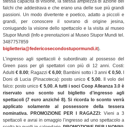
stessa capacità di visione, la stessa ampiezza di azione dei
falchi che addestrava e che erano una delle sue più grandi
passioni. Un modo divertente e poetico, adatto a piccoli e
grandi, per conoscere il sovrano di origine jesina,
coniugando la visione dello spettacolo e la visita al museo
Stupor Mundi (Info e prenotazioni al Museo Stupor Mundi tel.
3487757859
biglietteria@federicosecondostupormundi.it
).
L’ingresso agli spettacoli è subordinato al possesso del
Green pass per gli spettatori con più di 12 anni. Costi:
Adulti
€ 8.00
; Ragazzi
€ 6,00
; Bambini sotto i 3 anni
€ 0,50.
I
Doni di Lucia (Pinacoteca): posto unico
€ 5,00.
Il volo del
falco: posto unico
€ 5,00. A tutti i soci Coop Alleanza 3.0 è
riservato uno sconto sul biglietto d’ingresso agli
spettacoli (7 euro anziché 8). Si ricorda lo sconto verrà
applicato solamente al possessore della tessera
nominativa. PROMOZIONE PER I RAGAZZI:
Vieni a 3
spettacoli e avrai in omaggio l’ingresso ad uno spettacolo a
scelta tra quelli in calendario.
PROMOZIONE PER I NONNI: