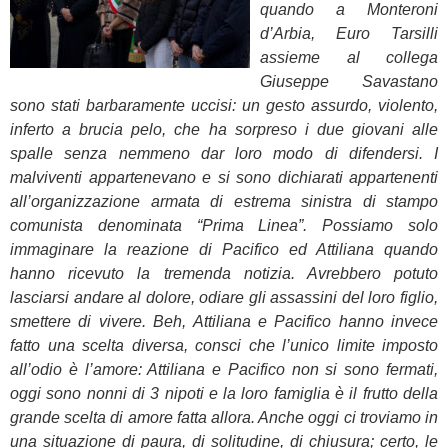
quando a Monteroni
d’Arbia, Euro Tarsilli
assieme al collega
Giuseppe Savastano
sono stati barbaramente uccisi: un gesto assurdo, violento,
inferto a brucia pelo, che ha sorpreso i due giovani alle
spalle senza nemmeno dar loro modo di difendersi. I
malviventi appartenevano e si sono dichiarati appartenenti
all’organizzazione armata di estrema sinistra di stampo
comunista denominata “Prima Linea”. Possiamo solo
immaginare la reazione di Pacifico ed Attiliana quando
hanno ricevuto la tremenda notizia. Avrebbero potuto
lasciarsi andare al dolore, odiare gli assassini del loro figlio,
smettere di vivere. Beh, Attiliana e Pacifico hanno invece
fatto una scelta diversa, consci che l’unico limite imposto
all’odio è l’amore: Attiliana e Pacifico non si sono fermati,
oggi sono nonni di 3 nipoti e la loro famiglia è il frutto della
grande scelta di amore fatta allora. Anche oggi ci troviamo in
una situazione di paura, di solitudine, di chiusura; certo, le