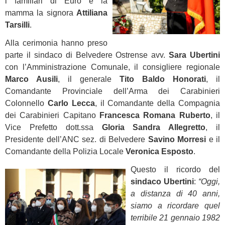
i familiari di Euro e la
mamma la signora
Attiliana
Tarsilli
.
Alla cerimonia hanno preso
parte il sindaco di Belvedere Ostrense avv.
Sara Ubertini
con l’Amministrazione Comunale, il consigliere regionale
Marco Ausili
, il generale
Tito Baldo Honorati
, il
Comandante Provinciale dell’Arma dei Carabinieri
Colonnello
Carlo Lecca
, il Comandante della Compagnia
dei Carabinieri Capitano
Francesca Romana Ruberto
, il
Vice Prefetto dott.ssa
Gloria Sandra Allegretto
, il
Presidente dell’ANC sez. di Belvedere
Savino Morresi
e il
Comandante della Polizia Locale
Veronica Esposto
.
Questo il ricordo del
sindaco Ubertini
:
“Oggi,
a distanza di 40 anni,
siamo a ricordare quel
terribile 21 gennaio 1982