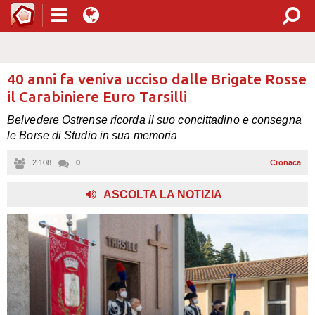
40 anni fa veniva ucciso dalle Brigate Rosse
il Carabiniere Euro Tarsilli
Belvedere Ostrense ricorda il suo concittadino e consegna
le Borse di Studio in sua memoria
2.108
0
Cronaca
ASCOLTA LA NOTIZIA