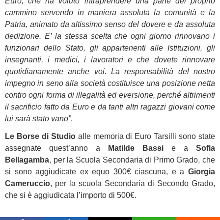
Euro, che ha voluto intraprendere una parte del proprio
cammino servendo in maniera assoluta la comunità e la
Patria, animato da altissimo senso del dovere e da assoluta
dedizione. E’ la stessa scelta che ogni giorno rinnovano i
funzionari dello Stato, gli appartenenti alle Istituzioni, gli
insegnanti, i medici, i lavoratori e che dovete rinnovare
quotidianamente anche voi. La responsabilità del nostro
impegno in seno alla società costituisce una posizione netta
contro ogni forma di illegalità ed eversione, perché altrimenti
il sacrificio fatto da Euro e da tanti altri ragazzi giovani come
lui sarà stato vano”
.
Le Borse di Studio
alle memoria di Euro Tarsilli sono state
assegnate quest’anno a
Matilde Bassi
e a
Sofia
Bellagamba
, per la Scuola Secondaria di Primo Grado, che
si sono aggiudicate ex equo 300€ ciascuna, e a
Giorgia
Cameruccio
, per la scuola Secondaria di Secondo Grado,
che si è aggiudicata l’importo di 500€.