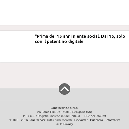
"Prima dei 15 anni niente social. Dai 15, solo
con il patentino digitale"
Lanetservice s.r.l.s.
via Fabio Filzi, 26 - 60019 Senigallia (AN)
P.I. / C.F. / Registro Imprese 02969870423 – REA AN 294359
© 2008 - 2026
Lanetservice
Tutti i diritti riservati -
Disclaimer
-
Pubblicità
-
Informativa
sulla Privacy