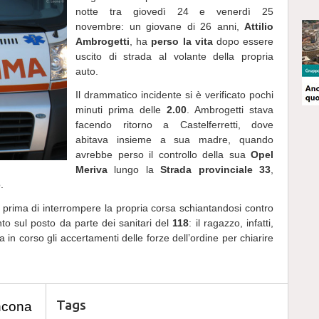
notte tra giovedì 24 e venerdì 25
novembre: un giovane di 26 anni,
Attilio
Ambrogetti
, ha
perso la vita
dopo essere
uscito di strada al volante della propria
auto.
Il drammatico incidente si è verificato pochi
minuti prima delle
2.00
. Ambrogetti stava
facendo ritorno a Castelferretti, dove
abitava insieme a sua madre, quando
avrebbe perso il controllo della sua
Opel
Meriva
lungo la
Strada provinciale 33
,
.
a, prima di interrompere la propria corsa schiantandosi contro
ento sul posto da parte dei sanitari del
118
: il ragazzo, infatti,
 in corso gli accertamenti delle forze dell’ordine per chiarire
Tags
ncona