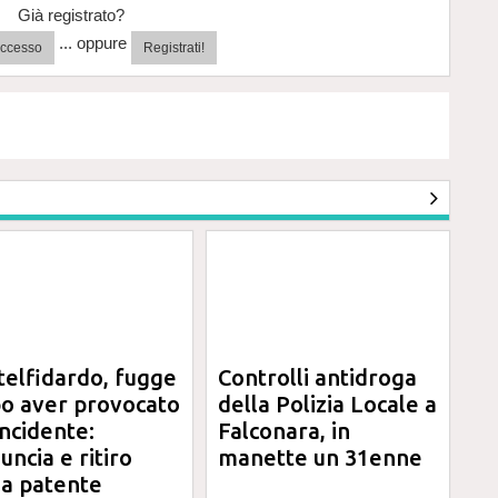
Già registrato?
... oppure
'accesso
Registrati!
telfidardo, fugge
Controlli antidroga
o aver provocato
della Polizia Locale a
incidente:
Falconara, in
uncia e ritiro
manette un 31enne
la patente