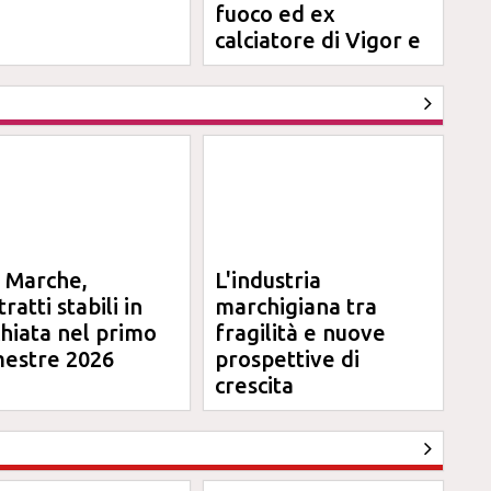
fuoco ed ex
calciatore di Vigor e
Jesina
l Marche,
L'industria
ratti stabili in
marchigiana tra
chiata nel primo
fragilità e nuove
mestre 2026
prospettive di
crescita