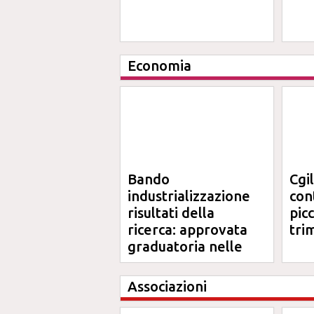
Economia
Bando
Cgi
industrializzazione
cont
risultati della
pic
ricerca: approvata
tri
graduatoria nelle
Marche
Associazioni