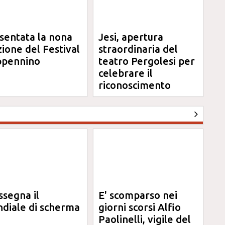
sentata la nona
Jesi, apertura
zione del Festival
straordinaria del
pennino
teatro Pergolesi per
celebrare il
riconoscimento
Unesco
ssegna il
E' scomparso nei
diale di scherma
giorni scorsi Alfio
Paolinelli, vigile del