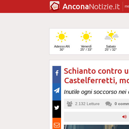
Ancona
Notizie.it
m
Adesso AN
Venerdì
Sabato
30°
25° / 33°
25° / 32°
Schianto contro u
Domenica
25° / 32°
Castelferretti, m
Inutile ogni soccorso nei 
2.132
Letture
0
comm