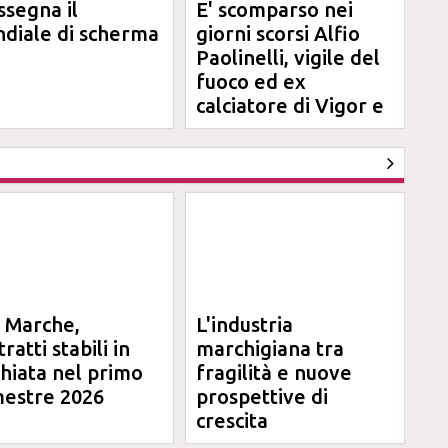
ssegna il
E' scomparso nei
diale di scherma
giorni scorsi Alfio
Paolinelli, vigile del
fuoco ed ex
calciatore di Vigor e
Jesina
l Marche,
L'industria
ratti stabili in
marchigiana tra
chiata nel primo
fragilità e nuove
mestre 2026
prospettive di
crescita