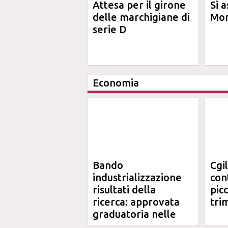
Attesa per il girone
Si a
delle marchigiane di
Mon
serie D
Economia
Bando
Cgi
industrializzazione
cont
risultati della
pic
ricerca: approvata
tri
graduatoria nelle
Marche