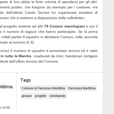
arte di loro abbia la forte volontà di spendersi per gli altri.
giamenti positivi, che fungono da esempio per i coetanei, ma
e dell’istituto Cambi Serrani ho organizzato iniziative di
ovani che si mettono a disposizione della collettività».
l progetto insieme ad altri
75 Comuni marchigiani
e con il
to il numero di ragazzi che hanno partecipato: Se la prima
 infatti partite 8 squadre in altrettanti Comuni, nella seconda
rivate al numero di 32.
 corso) il numero di squadre è aumentato ancora ed è stato
i in tutte le Marche
, coadiuvati da tutor,
handyman
(artigiani
inati dall’ufficio tecnico del Comune.
Tags
ittima
Comune di Falconara Marittima
Falconara Marittima
giovani
progetto
volontariato
re 16:09