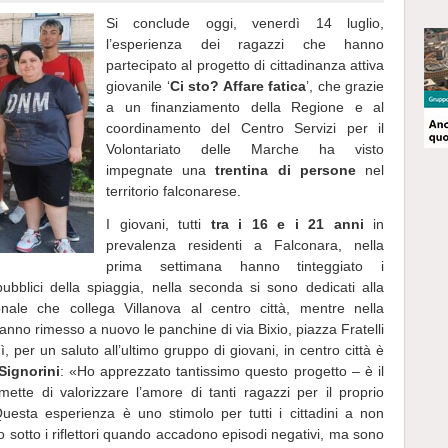
Si conclude oggi, venerdì 14 luglio,
l’esperienza dei ragazzi che hanno
partecipato al progetto di cittadinanza attiva
giovanile ‘
Ci sto? Affare fatica
’, che grazie
a un finanziamento della Regione e al
coordinamento del Centro Servizi per il
Volontariato delle Marche ha visto
impegnate una
trentina di persone
nel
territorio falconarese.
I giovani, tutti
tra i 16 e i 21 anni
in
prevalenza residenti a Falconara, nella
prima settimana hanno tinteggiato i
ubblici della spiaggia, nella seconda si sono dedicati alla
onale che collega Villanova al centro città, mentre nella
anno rimesso a nuovo le panchine di via Bixio, piazza Fratelli
 per un saluto all’ultimo gruppo di giovani, in centro città è
Signorini
: «Ho apprezzato tantissimo questo progetto – è il
te di valorizzare l’amore di tanti ragazzi per il proprio
uesta esperienza è uno stimolo per tutti i cittadini a non
o sotto i riflettori quando accadono episodi negativi, ma sono