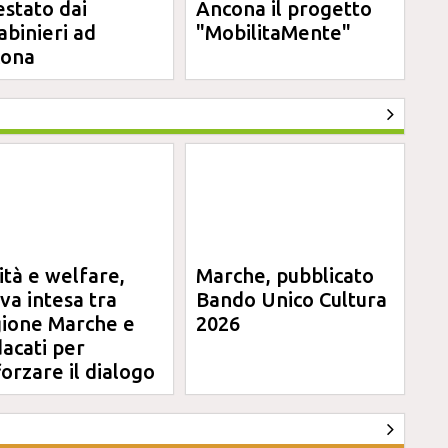
estato dai
Ancona il progetto
abinieri ad
"MobilitaMente"
cona
ità e welfare,
Marche, pubblicato
va intesa tra
Bando Unico Cultura
ione Marche e
2026
dacati per
forzare il dialogo