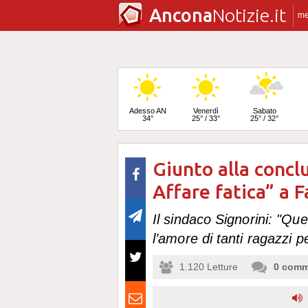
Ancona
Notizie.it
m
Adesso AN
Venerdì
Sabato
34°
25° / 33°
25° / 32°
Giunto alla conclu
Domenica
24° / 32°
Affare fatica” a 
Il sindaco Signorini: "Qu
l’amore di tanti ragazzi per
1.120
Letture
0
comm