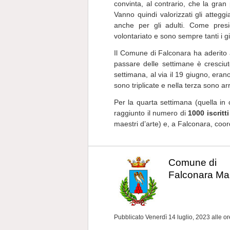
convinta, al contrario, che la gran p
Vanno quindi valorizzati gli atteg
anche per gli adulti. Come presid
volontariato e sono sempre tanti i gi
Il Comune di Falconara ha aderito a
passare delle settimane è cresciu
settimana, al via il 19 giugno, erano
sono triplicate e nella terza sono ar
Per la quarta settimana (quella in
raggiunto il numero di
1000 iscritt
maestri d’arte) e, a Falconara, coord
Comune di
Falconara Mar
Pubblicato Venerdì 14 luglio, 2023
alle o