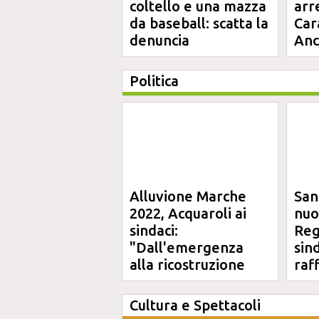
coltello e una mazza
arr
da baseball: scatta la
Car
denuncia
An
Politica
Alluvione Marche
San
2022, Acquaroli ai
nuo
sindaci:
Reg
"Dall'emergenza
sin
alla ricostruzione
raf
definitiva"
Cultura e Spettacoli