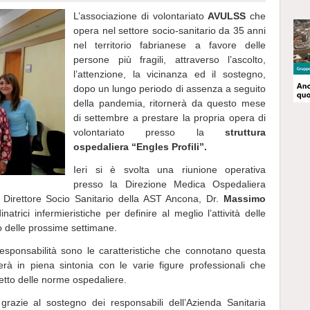
L’associazione di volontariato
AVULSS
che
opera nel settore socio-sanitario da 35 anni
nel territorio fabrianese a favore delle
persone più fragili, attraverso l’ascolto,
l’attenzione, la vicinanza ed il sostegno,
dopo un lungo periodo di assenza a seguito
della pandemia, ritornerà da questo mese
di settembre a prestare la propria opera di
volontariato presso la
struttura
ospedaliera “Engles Profili”.
Ieri si è svolta una riunione operativa
presso la Direzione Medica Ospedaliera
il Direttore Socio Sanitario della AST Ancona, Dr.
Massimo
natrici infermieristiche per definire al meglio l’attività delle
co delle prossime settimane.
e responsabilità sono le caratteristiche che connotano questa
rerà in piena sintonia con le varie figure professionali che
petto delle norme ospedaliere.
 grazie al sostegno dei responsabili dell’Azienda Sanitaria