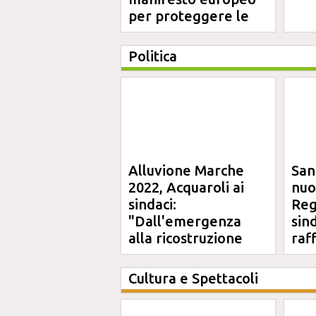
per proteggere le
aree costiere
Politica
Alluvione Marche
San
2022, Acquaroli ai
nuo
sindaci:
Reg
"Dall'emergenza
sin
alla ricostruzione
raf
definitiva"
Cultura e Spettacoli