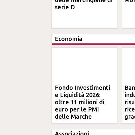
serie D
Economia
Fondo Investimenti
Ba
e Liquidità 2026:
ind
oltre 11 milioni di
risu
euro per le PMI
ric
delle Marche
gra
Ma
Associazioni