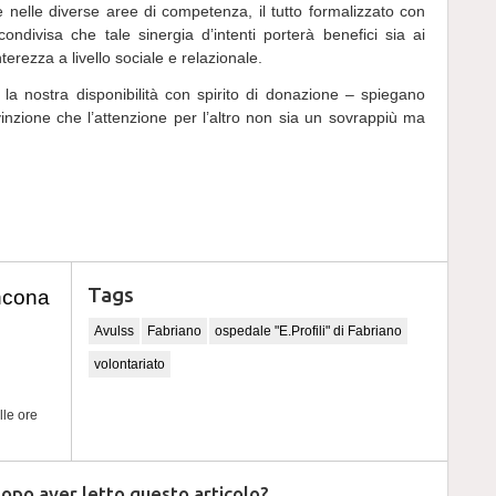
i e nelle diverse aree di competenza, il tutto formalizzato con
ndivisa che tale sinergia d’intenti porterà benefici sia ai
nterezza a livello sociale e relazionale.
 la nostra disponibilità con spirito di donazione – spiegano
nzione che l’attenzione per l’altro non sia un sovrappiù ma
Tags
ncona
Avulss
Fabriano
ospedale "E.Profili" di Fabriano
volontariato
lle ore
dopo aver letto questo articolo?