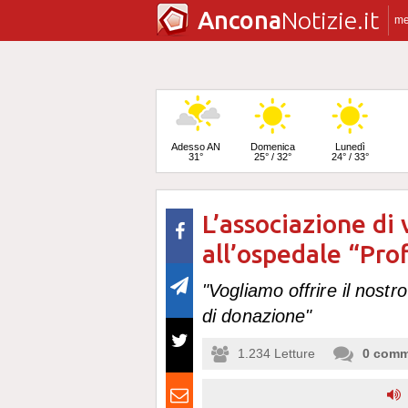
Ancona
Notizie.it
m
Adesso AN
Domenica
Lunedì
31°
25° / 32°
24° / 33°
L’associazione di
Martedì
25° / 33°
all’ospedale “Prof
"Vogliamo offrire il nostr
di donazione"
1.234
Letture
0
comm