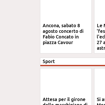
Ancona, sabato 8
Le 
agosto concerto di
'fe
Fabio Concato in
l'e
piazza Cavour
27 
ast
Sport
Attesa per il girone
Si a
delle marchigiane di
Mon