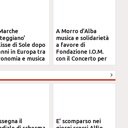
Marche
A Morro d'Alba
steggiano'
musica e solidarietà
clisse di Sole dopo
a favore di
anni in Europa tra
Fondazione I.O.M.
ronomia e musica
con il Concerto per
Anna
ssegna il
E' scomparso nei
diale di scherma
giorni scorsi Alfio