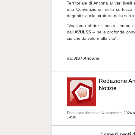
Territoriale di Ancona ai vari livell
una Convenzione, nella certezza co
degenti sia alla struttura nella sua i
“Vogliamo offrire il nostro tempo e
dall’
AVULSS
– nella profonda convi
ciò che dà valore alla vita”.
da:
AST Ancona
Redazione A
Notizie
Pubblicato Mercoledì 4 settembre, 2024
a
14:38
Come ti senti 