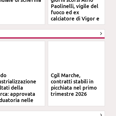
Paolinelli, vigile del
fuoco ed ex
calciatore di Vigor e
Jesina
ndo
Cgil Marche,
ustrializzazione
contratti stabili in
ltati della
picchiata nel primo
erca: approvata
trimestre 2026
duatoria nelle
rche