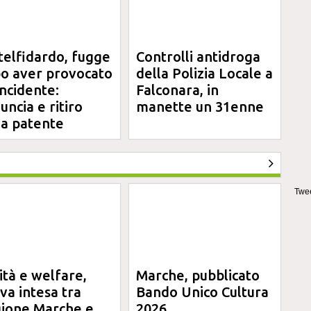
telfidardo, fugge
Controlli antidroga
o aver provocato
della Polizia Locale a
incidente:
Falconara, in
uncia e ritiro
manette un 31enne
la patente
Twee
ità e welfare,
Marche, pubblicato
va intesa tra
Bando Unico Cultura
ione Marche e
2026