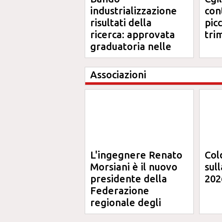
industrializzazione
cont
risultati della
pic
ricerca: approvata
tri
graduatoria nelle
Marche
Associazioni
L'ingegnere Renato
Col
Morsiani è il nuovo
sul
presidente della
202
Federazione
regionale degli
Ordini degli