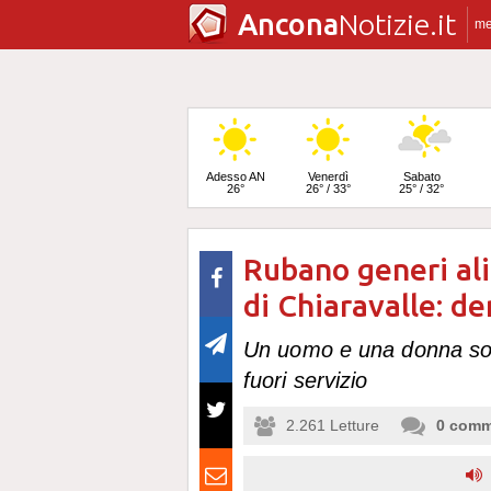
Ancona
Notizie.it
m
Adesso AN
Venerdì
Sabato
26°
26° / 33°
25° / 32°
Rubano generi al
Domenica
24° / 32°
di Chiaravalle: de
Un uomo e una donna sono
fuori servizio
2.261
Letture
0
comm