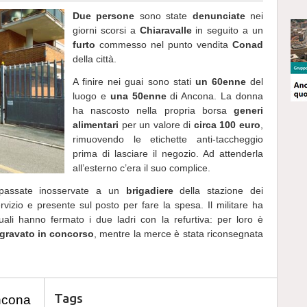
Due persone
sono state
denunciate
nei
giorni scorsi a
Chiaravalle
in seguito a un
furto
commesso nel punto vendita
Conad
della città.
A finire nei guai sono stati
un 60enne
del
luogo e
una 50enne
di Ancona. La donna
ha nascosto nella propria borsa
generi
alimentari
per un valore di
circa 100 euro
,
rimuovendo le etichette anti-taccheggio
prima di lasciare il negozio. Ad attenderla
all’esterno c’era il suo complice.
assate inosservate a un
brigadiere
della stazione dei
rvizio e presente sul posto per fare la spesa. Il militare ha
 quali hanno fermato i due ladri con la refurtiva: per loro è
ggravato in concorso
, mentre la merce è stata riconsegnata
Tags
ncona