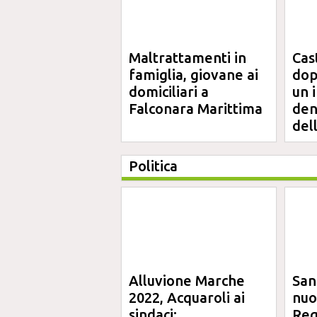
Maltrattamenti in
Cas
famiglia, giovane ai
dop
domiciliari a
un 
Falconara Marittima
den
del
Politica
Alluvione Marche
San
2022, Acquaroli ai
nuo
sindaci:
Reg