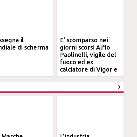
ssegna il
E' scomparso nei
diale di scherma
giorni scorsi Alfio
Paolinelli, vigile del
fuoco ed ex
calciatore di Vigor e
Jesina
l Marche,
L'industria