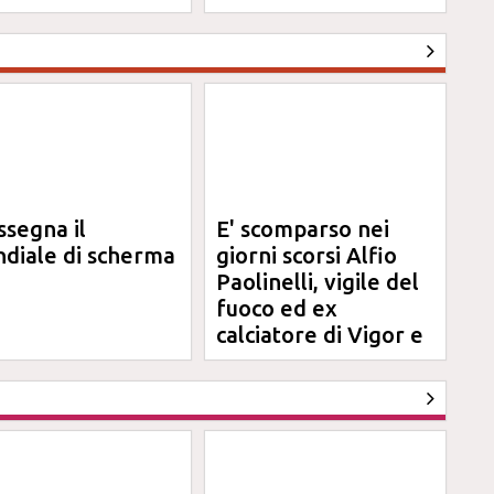
Unesco
ssegna il
E' scomparso nei
diale di scherma
giorni scorsi Alfio
Paolinelli, vigile del
fuoco ed ex
calciatore di Vigor e
Jesina