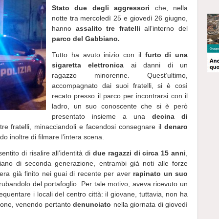
Stato due degli aggressori
che, nella
notte tra mercoledì 25 e giovedì 26 giugno,
hanno
assalito tre fratelli
all’interno del
parco del Gabbiano.
Tutto ha avuto inizio con il
furto di una
sigaretta elettronica
ai danni di un
ragazzo minorenne. Quest’ultimo,
accompagnato dai suoi fratelli, si è così
recato presso il parco per incontrarsi con il
ladro, un suo conoscente che si è però
presentato insieme a una
decina di
 tre fratelli, minacciandoli e facendosi consegnare il
denaro
noltre di filmare l’intera scena.
tito di risalire all’identità di
due ragazzi di circa 15 anni
,
italiano di seconda generazione, entrambi già noti alle forze
, era già finito nei guai di recente per aver
rapinato un suo
ubandolo del portafoglio. Per tale motivo, aveva ricevuto un
equentare i locali del centro città: il giovane, tuttavia, non ha
stione, venendo pertanto
denunciato
nella giornata di giovedì