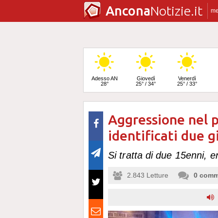
Ancona
Notizie.it
m
Adesso AN
Giovedì
Venerdì
28°
25° / 34°
25° / 33°
Aggressione nel 
Sabato
25° / 32°
identificati due g
Si tratta di due 15enni, en
2.843
Letture
0
comm