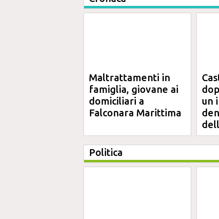
Maltrattamenti in
Cas
famiglia, giovane ai
dop
domiciliari a
un 
Falconara Marittima
den
del
Politica