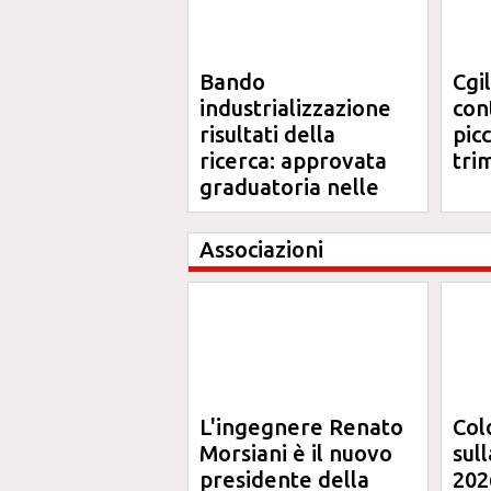
Bando
Cgi
industrializzazione
cont
risultati della
pic
ricerca: approvata
tri
graduatoria nelle
Marche
Associazioni
L'ingegnere Renato
Col
Morsiani è il nuovo
sul
presidente della
202