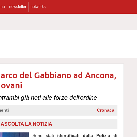
enu
newsletter
networks
parco del Gabbiano ad Ancona,
iovani
trambi già noti alle forze dell'ordine
enti
Cronaca
,
ASCOLTA LA NOTIZIA
Sono stati
identificati dalla Polizia di