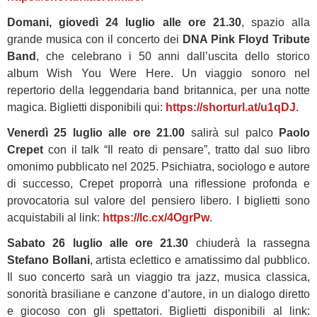
Domani, giovedì 24 luglio alle ore 21.30
, spazio alla
grande musica con il concerto dei
DNA Pink Floyd Tribute
Band
, che celebrano i 50 anni dall’uscita dello storico
album Wish You Were Here. Un viaggio sonoro nel
repertorio della leggendaria band britannica, per una notte
magica. Biglietti disponibili qui:
https://shorturl.at/u1qDJ
.
Venerdì 25 luglio alle ore 21.00
salirà sul palco
Paolo
Crepet
con il talk “Il reato di pensare”, tratto dal suo libro
omonimo pubblicato nel 2025. Psichiatra, sociologo e autore
di successo, Crepet proporrà una riflessione profonda e
provocatoria sul valore del pensiero libero. I biglietti sono
acquistabili al link:
https://lc.cx/4OgrPw
.
Sabato 26 luglio alle ore 21.30
chiuderà la rassegna
Stefano Bollani
, artista eclettico e amatissimo dal pubblico.
Il suo concerto sarà un viaggio tra jazz, musica classica,
sonorità brasiliane e canzone d’autore, in un dialogo diretto
e giocoso con gli spettatori. Biglietti disponibili al link: