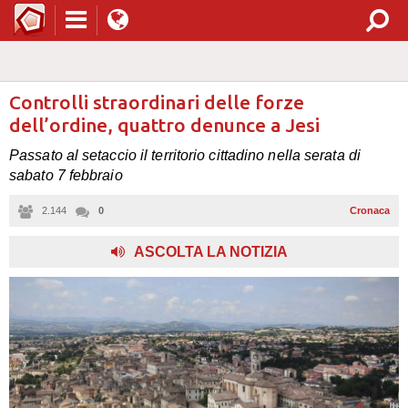
Controlli straordinari delle forze
dell’ordine, quattro denunce a Jesi
Passato al setaccio il territorio cittadino nella serata di
sabato 7 febbraio
2.144
0
Cronaca
,
ASCOLTA LA NOTIZIA