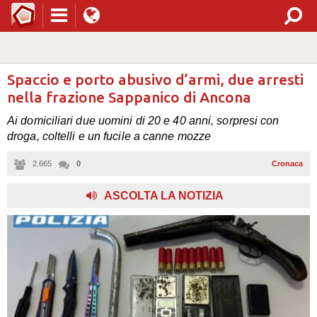
Spaccio e porto abusivo d’armi, due arresti
nella frazione Sappanico di Ancona
Ai domiciliari due uomini di 20 e 40 anni, sorpresi con
droga, coltelli e un fucile a canne mozze
2.665
0
Cronaca
,
ASCOLTA LA NOTIZIA