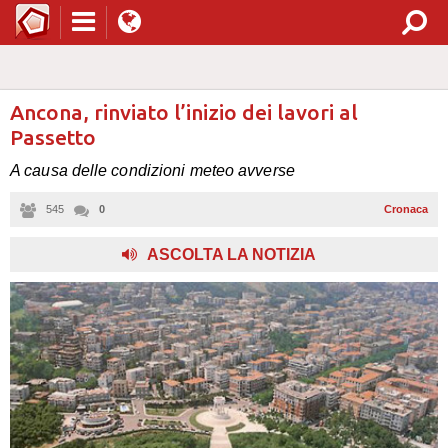
Ancona, rinviato l’inizio dei lavori al
Passetto
A causa delle condizioni meteo avverse
545
0
Cronaca
,
ASCOLTA LA NOTIZIA