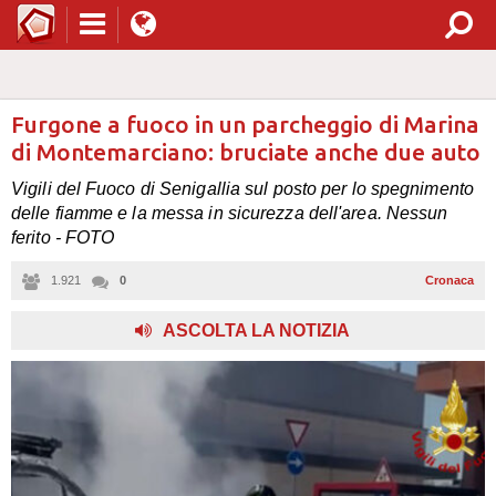
Furgone a fuoco in un parcheggio di Marina
di Montemarciano: bruciate anche due auto
Vigili del Fuoco di Senigallia sul posto per lo spegnimento
delle fiamme e la messa in sicurezza dell'area. Nessun
ferito - FOTO
1.921
0
Cronaca
ASCOLTA LA NOTIZIA