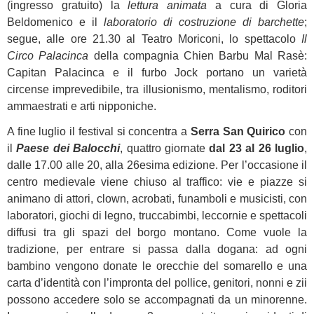
(ingresso gratuito) la
lettura animata
a cura di Gloria
Beldomenico e il
laboratorio di costruzione di barchette
;
segue, alle ore 21.30 al Teatro Moriconi, lo spettacolo
Il
Circo Palacinca
della compagnia Chien Barbu Mal Rasè:
Capitan Palacinca e il furbo Jock portano un varietà
circense imprevedibile, tra illusionismo, mentalismo, roditori
ammaestrati e arti nipponiche.
A fine luglio il festival si concentra a
Serra San Quirico
con
il
Paese dei Balocchi
, quattro giornate
dal 23 al 26 luglio
,
dalle 17.00 alle 20, alla 26esima edizione. Per l’occasione il
centro medievale viene chiuso al traffico: vie e piazze si
animano di attori, clown, acrobati, funamboli e musicisti, con
laboratori, giochi di legno, truccabimbi, leccornie e spettacoli
diffusi tra gli spazi del borgo montano. Come vuole la
tradizione, per entrare si passa dalla dogana: ad ogni
bambino vengono donate le orecchie del somarello e una
carta d’identità con l’impronta del pollice, genitori, nonni e zii
possono accedere solo se accompagnati da un minorenne.