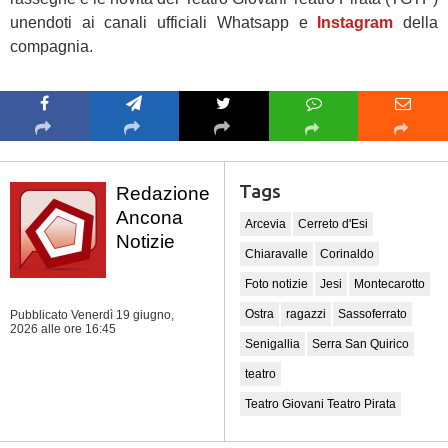
unendoti ai canali ufficiali Whatsapp e
Instagram
della
compagnia.
Tags
Redazione
Ancona
Arcevia
Cerreto d'Esi
Notizie
Chiaravalle
Corinaldo
Foto notizie
Jesi
Montecarotto
Ostra
ragazzi
Sassoferrato
Pubblicato Venerdì 19 giugno,
2026
alle ore 16:45
Senigallia
Serra San Quirico
teatro
Teatro Giovani Teatro Pirata