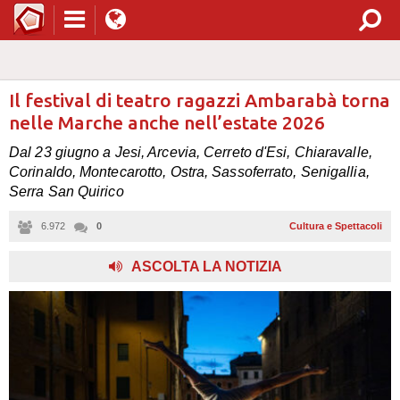
Il festival di teatro ragazzi Ambarabà torna
nelle Marche anche nell’estate 2026
Dal 23 giugno a Jesi, Arcevia, Cerreto d'Esi, Chiaravalle,
Corinaldo, Montecarotto, Ostra, Sassoferrato, Senigallia,
Serra San Quirico
6.972
0
Cultura e Spettacoli
,
ASCOLTA LA NOTIZIA