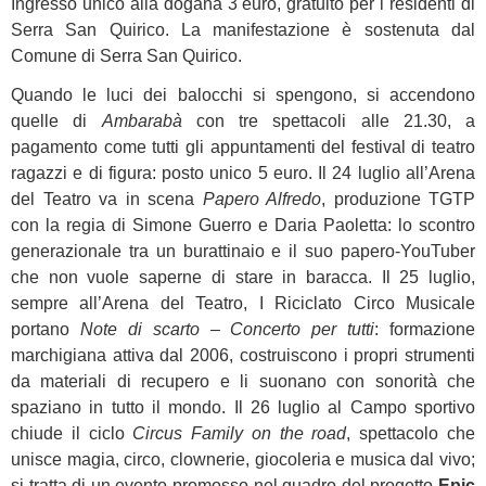
Ingresso unico alla dogana 3 euro, gratuito per i residenti di
Serra San Quirico. La manifestazione è sostenuta dal
Comune di Serra San Quirico.
Quando le luci dei balocchi si spengono, si accendono
quelle di
Ambarabà
con tre spettacoli alle 21.30, a
pagamento come tutti gli appuntamenti del festival di teatro
ragazzi e di figura: posto unico 5 euro. Il 24 luglio all’Arena
del Teatro va in scena
Papero Alfredo
, produzione TGTP
con la regia di Simone Guerro e Daria Paoletta: lo scontro
generazionale tra un burattinaio e il suo papero-YouTuber
che non vuole saperne di stare in baracca. Il 25 luglio,
sempre all’Arena del Teatro, I Riciclato Circo Musicale
portano
Note di scarto – Concerto per tutti
: formazione
marchigiana attiva dal 2006, costruiscono i propri strumenti
da materiali di recupero e li suonano con sonorità che
spaziano in tutto il mondo. Il 26 luglio al Campo sportivo
chiude il ciclo
Circus Family on the road
, spettacolo che
unisce magia, circo, clownerie, giocoleria e musica dal vivo;
si tratta di un evento promosso nel quadro del progetto
Epic