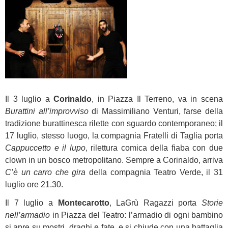
Il 3 luglio a
Corinaldo
, in Piazza Il Terreno, va in scena
Burattini all’improvviso
di Massimiliano Venturi, farse della
tradizione burattinesca rilette con sguardo contemporaneo; il
17 luglio, stesso luogo, la compagnia Fratelli di Taglia porta
Cappuccetto e il lupo
, rilettura comica della fiaba con due
clown in un bosco metropolitano. Sempre a Corinaldo, arriva
C’è un carro che gira
della compagnia Teatro Verde, il 31
luglio ore 21.30.
Il 7 luglio a
Montecarotto
, LaGrù Ragazzi porta
Storie
nell’armadio
in Piazza del Teatro: l’armadio di ogni bambino
si apre su mostri, draghi e fate, e si chiude con una battaglia