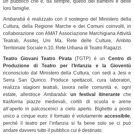
un pubblico che è, da sempre, quello dei bambini e delle
loro famiglie.
Ambarabà
è realizzato con il sostegno del Ministero della
Cultura, della Regione Marche e dei Comuni coinvolti, in
collaborazione con AMAT Associazione Marchigiana Attività
Teatrali, Assitej, Uni Ma, Rete delle Culture, Ambito
Territoriale Sociale n.10, Rete Urbana di Teatro Ragazzi.
Teatro Giovani Teatro Pirata
(TGTP) è un
Centro di
Produzione di Teatro per l’Infanzia e la Gioventù
riconosciuto dal Ministero della Cultura, con sedi a Jesi e
Serra San Quirico. Produce spettacoli, cura laboratori,
realizza stagioni teatrali, lavora nelle comunità e, ogni
estate, allestisce
Ambarabà
:
un festival itinerante
che
trasforma piazze medievali, cortili di scuola e arene
all’aperto in palcoscenici a cielo aperto. Biglietto a posto
unico a cinque euro: il formato è volutamente
accessibile
,
perché il teatro per l’infanzia si fa bene solo se ci può
andare davvero tutto il pubblico cui è destinato.