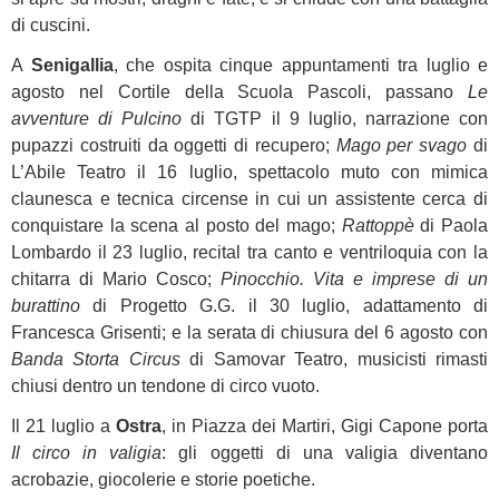
di cuscini.
A
Senigallia
, che ospita cinque appuntamenti tra luglio e
agosto nel Cortile della Scuola Pascoli, passano
Le
avventure di Pulcino
di TGTP il 9 luglio, narrazione con
pupazzi costruiti da oggetti di recupero;
Mago per svago
di
L’Abile Teatro il 16 luglio, spettacolo muto con mimica
claunesca e tecnica circense in cui un assistente cerca di
conquistare la scena al posto del mago;
Rattoppè
di Paola
Lombardo il 23 luglio, recital tra canto e ventriloquia con la
chitarra di Mario Cosco;
Pinocchio. Vita e imprese di un
burattino
di Progetto G.G. il 30 luglio, adattamento di
Francesca Grisenti; e la serata di chiusura del 6 agosto con
Banda Storta Circus
di Samovar Teatro, musicisti rimasti
chiusi dentro un tendone di circo vuoto.
Il 21 luglio a
Ostra
, in Piazza dei Martiri, Gigi Capone porta
Il circo in valigia
: gli oggetti di una valigia diventano
acrobazie, giocolerie e storie poetiche.