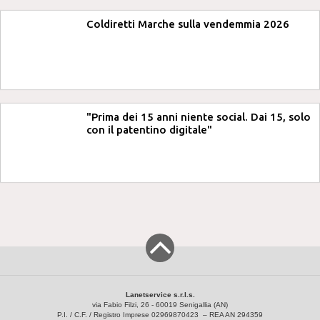
Coldiretti Marche sulla vendemmia 2026
"Prima dei 15 anni niente social. Dai 15, solo
con il patentino digitale"
Lanetservice s.r.l.s.
via Fabio Filzi, 26 - 60019 Senigallia (AN)
P.I. / C.F. / Registro Imprese 02969870423 – REA AN 294359