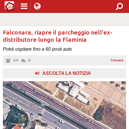
Falconara, riapre il parcheggio nell’ex-
distributore lungo la Flaminia
Potrà ospitare fino a 60 posti auto
620
0
Cronaca
ASCOLTA LA NOTIZIA