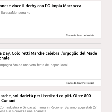
onese vince il derby con l’Olimpia Marzocca
, BarbaraMonserra ko
Tratto da Marche Notizie
 Day, Coldiretti Marche celebra l'orgoglio del Made
ionale
mpagna Amica una vera festa dei sapori locali
Tratto da Marche Notizie
rche, solidarietà per i territori colpiti. Oltre 800
i Comuni
onfindustria e Sindacati: firma in Regione. Saranno acquistati 27
essa in sicurezza una scarpata