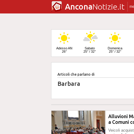
Ancona
Notizie.it
m
Adesso AN
Sabato
Domenica
26°
25° / 32°
25° / 32°
Articoli che parlano di
Lunedì
24° / 33°
Barbara
Alluvioni 
a Comuni co
Veicoli acquist