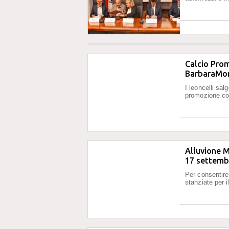
Calcio Prom
BarbaraMon
I leoncelli sal
promozione co
Alluvione M
17 settemb
Per consentire
stanziate per 