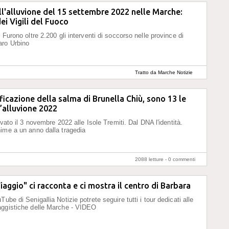
l'alluvione del 15 settembre 2022 nelle Marche:
ei Vigili del Fuoco
 Furono oltre 2.200 gli interventi di soccorso nelle province di
ro Urbino
Tratto da Marche Notizie
ificazione della salma di Brunella Chiù, sono 13 le
l’alluvione 2022
rovato il 3 novembre 2022 alle Isole Tremiti. Dal DNA l'identità.
ime a un anno dalla tragedia
2088 letture -
0 commenti
iaggio" ci racconta e ci mostra il centro di Barbara
ube di Senigallia Notizie potrete seguire tutti i tour dedicati alle
aggistiche delle Marche - VIDEO