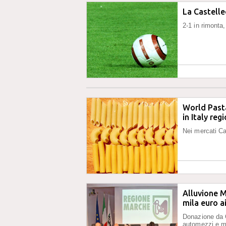
La Castelle
2-1 in rimonta
World Pasta
in Italy reg
Nei mercati Ca
Alluvione Ma
mila euro a
Donazione da C
automezzi e m