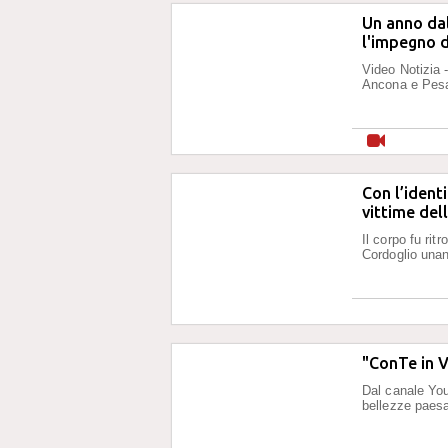
Un anno dal
l'impegno d
Video Notizia -
Ancona e Pesa
Con l’ident
vittime del
Il corpo fu rit
Cordoglio unan
"ConTe in V
Dal canale YouT
bellezze paes