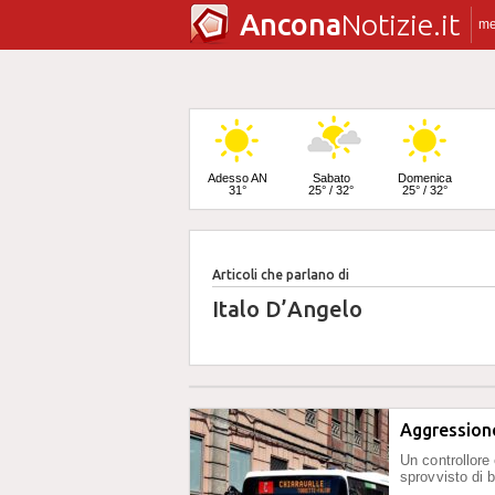
Ancona
Notizie.it
m
Adesso AN
Sabato
Domenica
31°
25° / 32°
25° / 32°
Articoli che parlano di
Lunedì
24° / 33°
Italo D’Angelo
Aggression
Un controllore
sprovvisto di b