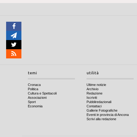
temi
utilità
Cronaca
Ultime notizie
Politica
Archivio
Cultura e Spettacoli
Redazione
Associazioni
Iscriviti
Sport
Pubbliredazionali
Economia
Contattaci
Gallerie Fotografiche
Eventi in provincia di Ancona
Scrivi alla redazione