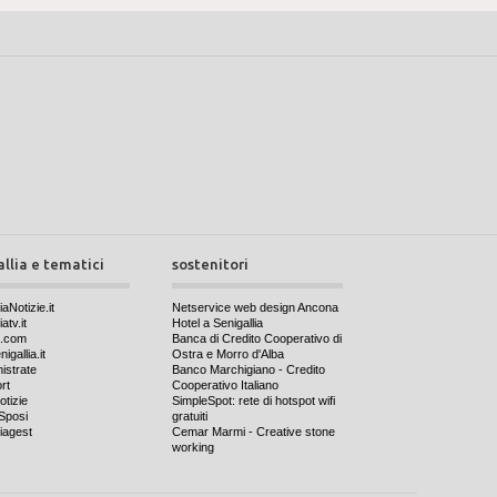
allia e tematici
sostenitori
iaNotizie.it
Netservice web design Ancona
atv.it
Hotel a Senigallia
a.com
Banca di Credito Cooperativo di
igallia.it
Ostra e Morro d'Alba
nistrate
Banco Marchigiano - Credito
rt
Cooperativo Italiano
otizie
SimpleSpot: rete di hotspot wifi
Sposi
gratuiti
iagest
Cemar Marmi - Creative stone
working