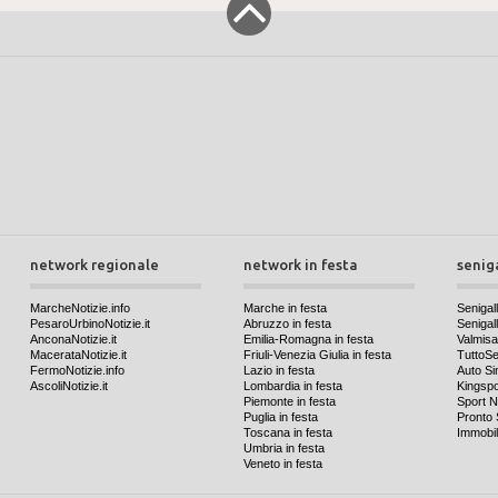
network regionale
network in festa
senig
MarcheNotizie.info
Marche in festa
Senigall
PesaroUrbinoNotizie.it
Abruzzo in festa
Senigalli
AnconaNotizie.it
Emilia-Romagna in festa
Valmis
MacerataNotizie.it
Friuli-Venezia Giulia in festa
TuttoSen
FermoNotizie.info
Lazio in festa
Auto Si
AscoliNotizie.it
Lombardia in festa
Kingspo
Piemonte in festa
Sport N
Puglia in festa
Pronto 
Toscana in festa
Immobil
Umbria in festa
Veneto in festa