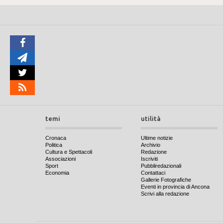
temi
utilità
Cronaca
Ultime notizie
Politica
Archivio
Cultura e Spettacoli
Redazione
Associazioni
Iscriviti
Sport
Pubbliredazionali
Economia
Contattaci
Gallerie Fotografiche
Eventi in provincia di Ancona
Scrivi alla redazione