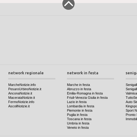
network regionale
network in festa
senig
MarcheNotizie.info
Marche in festa
Senigall
PesaroUrbinoNotizie.it
Abruzzo in festa
Senigalli
AnconaNotizie.it
Emilia-Romagna in festa
Valmis
MacerataNotizie.it
Friuli-Venezia Giulia in festa
TuttoSen
FermoNotizie.info
Lazio in festa
Auto Si
AscoliNotizie.it
Lombardia in festa
Kingspo
Piemonte in festa
Sport N
Puglia in festa
Pronto 
Toscana in festa
Immobil
Umbria in festa
Veneto in festa