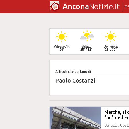
Ancona
Notizie.it
m
Adesso AN
Sabato
Domenica
26°
25° / 32°
25° / 32°
Articoli che parlano di
Lunedì
24° / 33°
Paolo Costanzi
Marche, si 
"no" dell'E
Belluzzi, Costa