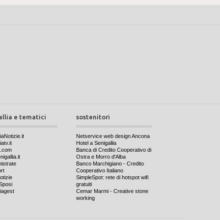
allia e tematici
sostenitori
iaNotizie.it
Netservice web design Ancona
atv.it
Hotel a Senigallia
a.com
Banca di Credito Cooperativo di
igallia.it
Ostra e Morro d'Alba
nistrate
Banco Marchigiano - Credito
rt
Cooperativo Italiano
otizie
SimpleSpot: rete di hotspot wifi
Sposi
gratuiti
iagest
Cemar Marmi - Creative stone
working