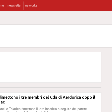
enu
newsletter
networks
dimettono i tre membri del Cda di Aerdorica dopo il
nac
nzi e Talarico rimettono il loro incarico a seguito del parere