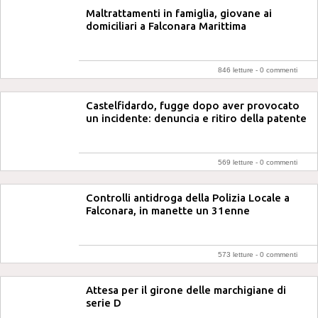
Maltrattamenti in famiglia, giovane ai
domiciliari a Falconara Marittima
846 letture -
0 commenti
Castelfidardo, fugge dopo aver provocato
un incidente: denuncia e ritiro della patente
569 letture -
0 commenti
Controlli antidroga della Polizia Locale a
Falconara, in manette un 31enne
573 letture -
0 commenti
Attesa per il girone delle marchigiane di
serie D