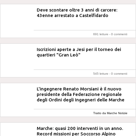
Deve scontare oltre 3 anni di carcere:
43enne arrestato a Castelfidardo
691 letture -
0 commenti
Iscrizioni aperte a Jesi per il torneo dei
quartieri "Gran Leò"
545 letture -
0 commenti
L'ingegnere Renato Morsiani è il nuovo
presidente della Federazione regionale
degli Ordini degli Ingegneri delle Marche
Tratto da Marche Notizie
Marche: quasi 200 interventi in un anno.
Record missioni per Soccorso Alpino