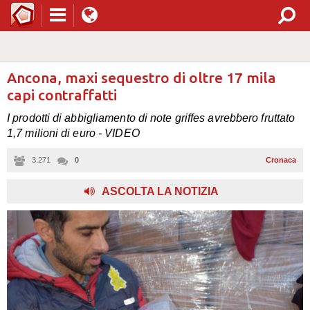
Ancona, maxi sequestro di oltre 17 mila
capi contraffatti
I prodotti di abbigliamento di note griffes avrebbero fruttato
1,7 milioni di euro - VIDEO
3.271
0
Cronaca
,
ASCOLTA LA NOTIZIA