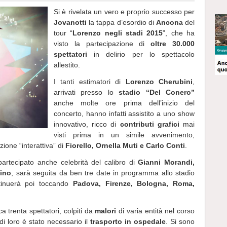
Si è rivelata un vero e proprio successo per
Jovanotti
la tappa d’esordio di
Ancona
del
tour “
Lorenzo negli stadi 2015
”, che ha
visto la partecipazione di
oltre 30.000
spettatori
in delirio per lo spettacolo
allestito.
I tanti estimatori di
Lorenzo Cherubini
,
arrivati presso lo
stadio “Del Conero”
anche molte ore prima dell’inizio del
concerto, hanno infatti assistito a uno show
innovativo, ricco di
contributi grafici
mai
visti prima in un simile avvenimento,
zione “interattiva” di
Fiorello, Ornella Muti e Carlo Conti
.
rtecipato anche celebrità del calibro di
Gianni Morandi,
cino
, sarà seguita da ben tre date in programma allo stadio
ntinuerà poi toccando
Padova, Firenze, Bologna, Roma,
ca trenta spettatori, colpiti da
malori
di varia entità nel corso
di loro è stato necessario il
trasporto in ospedale
. Si sono