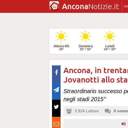
Ancona
Notizie.it
m
Adesso AN
Domenica
Lunedì
26°
25° / 32°
24° / 33°
Ancona, in trenta
Martedì
25° / 34°
Jovanotti allo st
Straordinario successo pe
negli stadi 2015”
3.924
Letture
0
comm