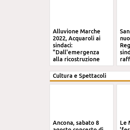
Alluvione Marche
San
2022, Acquaroli ai
nuo
sindaci:
Reg
"Dall'emergenza
sin
alla ricostruzione
raf
definitiva"
Cultura e Spettacoli
Ancona, sabato 8
Le 
agosto concerto di
'fe