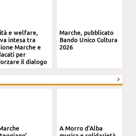
ità e welfare,
Marche, pubblicato
va intesa tra
Bando Unico Cultura
ione Marche e
2026
dacati per
forzare il dialogo
Marche
A Morro d'Alba
steggiano'
musica e solidarietà