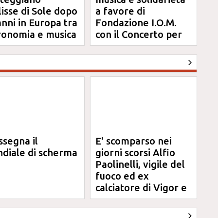
clisse di Sole dopo
a favore di
anni in Europa tra
Fondazione I.O.M.
ronomia e musica
con il Concerto per
Anna
ssegna il
E' scomparso nei
diale di scherma
giorni scorsi Alfio
Paolinelli, vigile del
fuoco ed ex
calciatore di Vigor e
Jesina