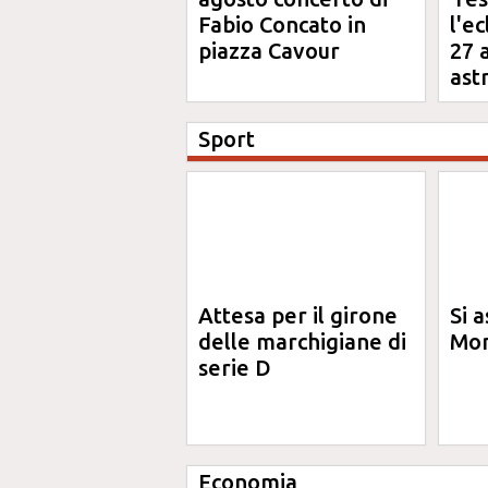
Fabio Concato in
l'e
piazza Cavour
27 
ast
Sport
Attesa per il girone
Si a
delle marchigiane di
Mon
serie D
Economia