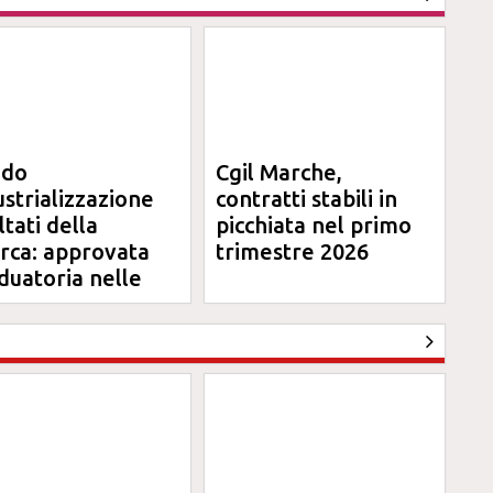
ndo
Cgil Marche,
ustrializzazione
contratti stabili in
ltati della
picchiata nel primo
erca: approvata
trimestre 2026
duatoria nelle
rche