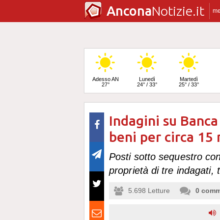
Ancona
Notizie.it
m
Adesso AN
Lunedì
Martedì
27°
24° / 33°
25° / 33°
Indagini su Banca
Mercoledì
25° / 34°
beni per circa 15 
Posti sotto sequestro cont
proprietà di tre indagati, 
5.698
Letture
0
comm