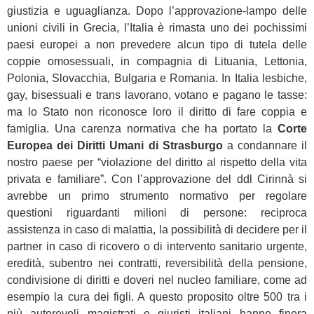
giustizia e uguaglianza. Dopo l’approvazione-lampo delle
unioni civili in Grecia, l’Italia è rimasta uno dei pochissimi
paesi europei a non prevedere alcun tipo di tutela delle
coppie omosessuali, in compagnia di Lituania, Lettonia,
Polonia, Slovacchia, Bulgaria e Romania. In Italia lesbiche,
gay, bisessuali e trans lavorano, votano e pagano le tasse:
ma lo Stato non riconosce loro il diritto di fare coppia e
famiglia. Una carenza normativa che ha portato la
Corte
Europea dei Diritti Umani di Strasburgo
a condannare il
nostro paese per “violazione del diritto al rispetto della vita
privata e familiare”. Con l’approvazione del ddl Cirinnà si
avrebbe un primo strumento normativo per regolare
questioni riguardanti milioni di persone: reciproca
assistenza in caso di malattia, la possibilità di decidere per il
partner in caso di ricovero o di intervento sanitario urgente,
eredità, subentro nei contratti, reversibilità della pensione,
condivisione di diritti e doveri nel nucleo familiare, come ad
esempio la cura dei figli. A questo proposito oltre 500 tra i
più autorevoli magistrati e giuristi italiani hanno finora