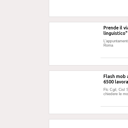
Prende il v
linguistico"
L'appuntamento
Roma
Flash mob a
6500 lavora
Flc Cgil, Cisl
chiedere le mo