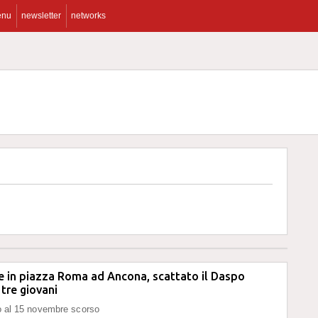
enu
newsletter
networks
e in piazza Roma ad Ancona, scattato il Daspo
tre giovani
ono al 15 novembre scorso