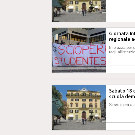
Giornata In
regionale 
In piazza per 
tagli all'istruz
Sabato 18 o
scuola dem
Si svolgerà a p