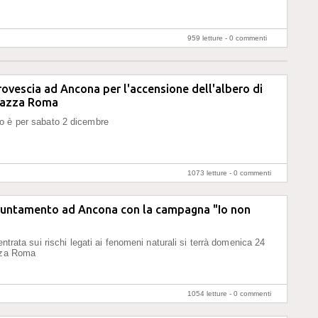
959 letture -
0 commenti
rovescia ad Ancona per l'accensione dell'albero di
piazza Roma
o è per sabato 2 dicembre
1073 letture -
0 commenti
puntamento ad Ancona con la campagna "Io non
centrata sui rischi legati ai fenomeni naturali si terrà domenica 24
azza Roma
1054 letture -
0 commenti