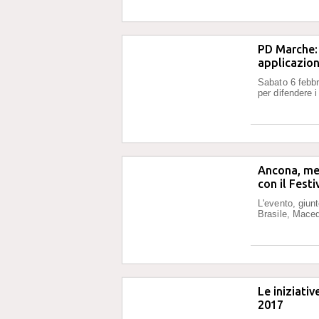
PD Marche: 
applicazion
Sabato 6 febbr
per difendere i 
Ancona, me
con il Festi
L'evento, giunt
Brasile, Mace
Le iniziati
2017