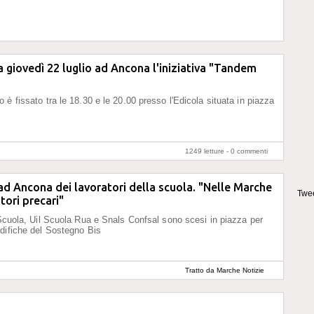
ia giovedì 22 luglio ad Ancona l'iniziativa "Tandem
 è fissato tra le 18.30 e le 20.00 presso l'Edicola situata in piazza
1249 letture -
0 commenti
d Ancona dei lavoratori della scuola. "Nelle Marche
Twee
tori precari"
 Scuola, Uil Scuola Rua e Snals Confsal sono scesi in piazza per
difiche del Sostegno Bis
Tratto da Marche Notizie