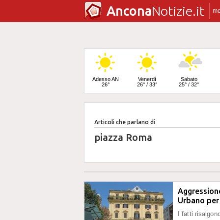
Ancona
Notizie.it
m
Adesso AN
Venerdì
Sabato
26°
26° / 33°
25° / 32°
Articoli che parlano di
Domenica
24° / 32°
piazza Roma
Aggression
Urbano per 
I fatti risalg