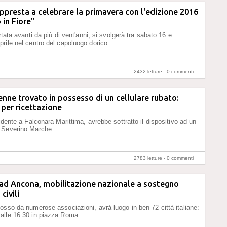
ppresta a celebrare la primavera con l'edizione 2016
 in Fiore"
ortata avanti da più di vent'anni, si svolgerà tra sabato 16 e
rile nel centro del capoluogo dorico
2432 letture -
0 commenti
nne trovato in possesso di un cellulare rubato:
per ricettazione
idente a Falconara Marittima, avrebbe sottratto il dispositivo ad un
 Severino Marche
2783 letture -
0 commenti
 ad Ancona, mobilitazione nazionale a sostegno
civili
osso da numerose associazioni, avrà luogo in ben 72 città italiane:
alle 16.30 in piazza Roma