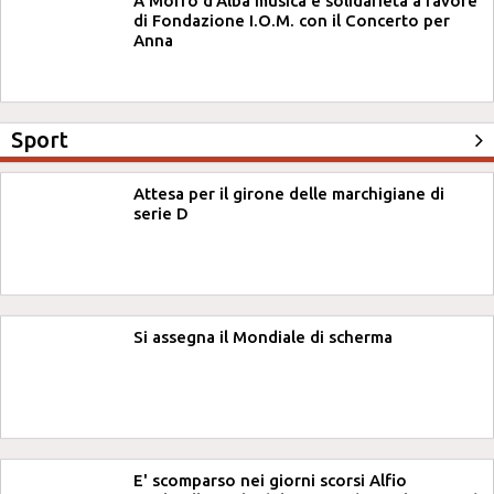
A Morro d'Alba musica e solidarietà a favore
di Fondazione I.O.M. con il Concerto per
Anna
Sport
Attesa per il girone delle marchigiane di
serie D
Si assegna il Mondiale di scherma
E' scomparso nei giorni scorsi Alfio