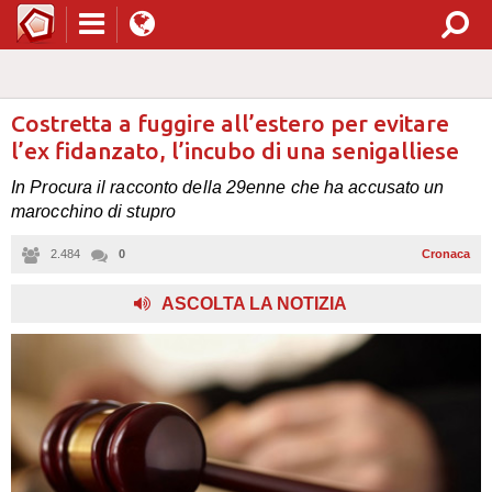
Costretta a fuggire all’estero per evitare
l’ex fidanzato, l’incubo di una senigalliese
In Procura il racconto della 29enne che ha accusato un
marocchino di stupro
2.484
0
Cronaca
,
ASCOLTA LA NOTIZIA