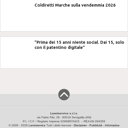
Coldiretti Marche sulla vendemmia 2026
"Prima dei 15 anni niente social. Dai 15, solo
con il patentino digitale"
Lanetservice s.r.l.s.
via Fabio Filzi, 26 - 60019 Senigallia (AN)
P.I. / C.F. / Registro Imprese 02969870423 – REA AN 294359
© 2008 - 2026
Lanetservice
Tutti i diritti riservati -
Disclaimer
-
Pubblicità
-
Informativa