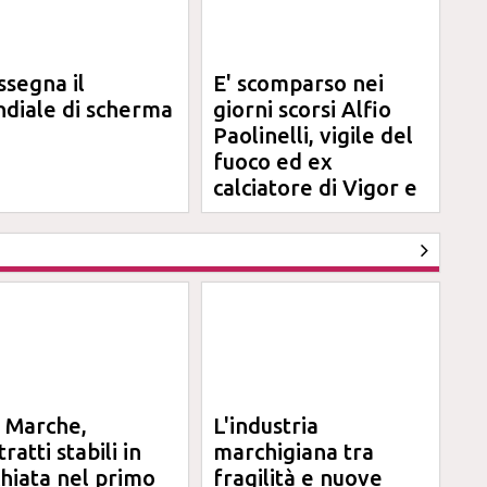
ssegna il
E' scomparso nei
diale di scherma
giorni scorsi Alfio
Paolinelli, vigile del
fuoco ed ex
calciatore di Vigor e
Jesina
l Marche,
L'industria
ratti stabili in
marchigiana tra
chiata nel primo
fragilità e nuove