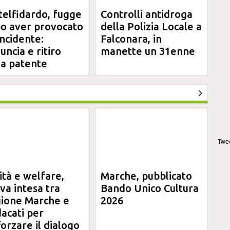
telfidardo, fugge
Controlli antidroga
o aver provocato
della Polizia Locale a
incidente:
Falconara, in
uncia e ritiro
manette un 31enne
la patente
Twee
ità e welfare,
Marche, pubblicato
va intesa tra
Bando Unico Cultura
ione Marche e
2026
dacati per
forzare il dialogo