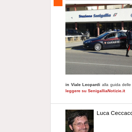
in Viale Leopardi
alla guida delle 
leggere su SenigalliaNotizie.it
Luca Ceccacc