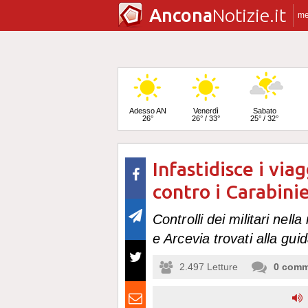
Ancona
Notizie.it
m
Adesso AN
Venerdì
Sabato
26°
26° / 33°
25° / 32°
Infastidisce i via
Domenica
24° / 32°
contro i Carabinie
Controlli dei militari nell
e Arcevia trovati alla gui
2.497
Letture
0
comm