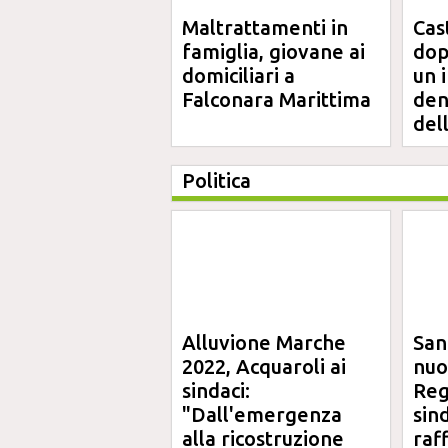
Maltrattamenti in
Cas
famiglia, giovane ai
dop
domiciliari a
un 
Falconara Marittima
den
del
Politica
Alluvione Marche
San
2022, Acquaroli ai
nuo
sindaci:
Reg
"Dall'emergenza
sin
alla ricostruzione
raf