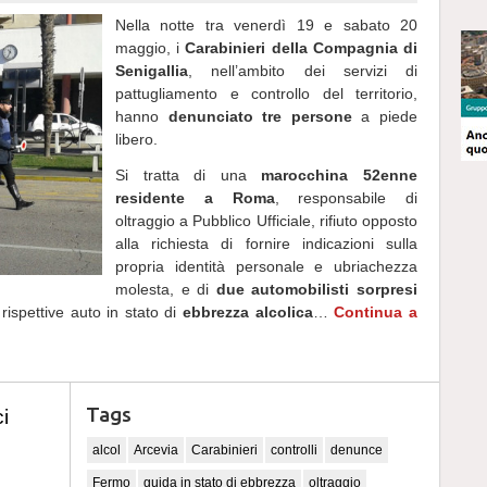
Nella notte tra venerdì 19 e sabato 20
maggio, i
Carabinieri della Compagnia di
Senigallia
, nell’ambito dei servizi di
pattugliamento e controllo del territorio,
hanno
denunciato tre persone
a piede
libero.
Si tratta di una
marocchina 52enne
residente a Roma
, responsabile di
oltraggio a Pubblico Ufficiale, rifiuto opposto
alla richiesta di fornire indicazioni sulla
propria identità personale e ubriachezza
molesta, e di
due automobilisti sorpresi
rispettive auto in stato di
ebbrezza alcolica
…
Continua a
Tags
i
alcol
Arcevia
Carabinieri
controlli
denunce
Fermo
guida in stato di ebbrezza
oltraggio