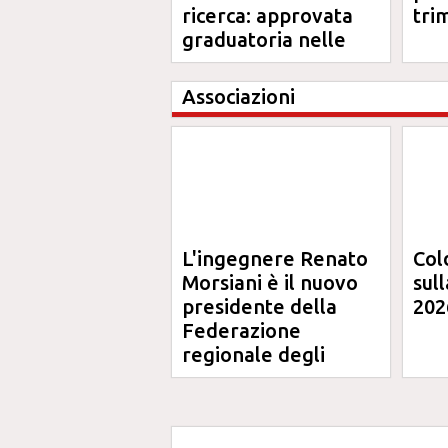
ricerca: approvata
tri
graduatoria nelle
Marche
Associazioni
L'ingegnere Renato
Col
Morsiani è il nuovo
sul
presidente della
202
Federazione
regionale degli
Ordini degli
Ingegneri delle
Marche