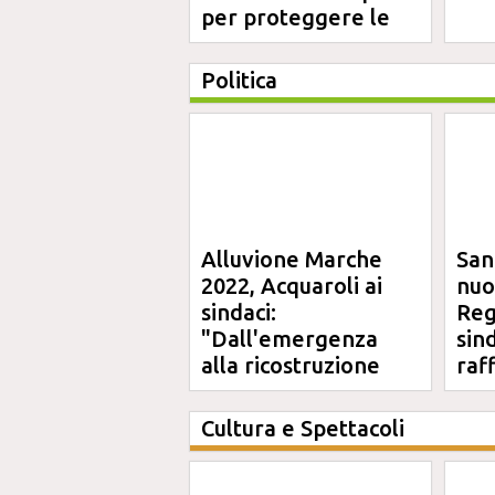
per proteggere le
aree costiere
Politica
Alluvione Marche
San
2022, Acquaroli ai
nuo
sindaci:
Reg
"Dall'emergenza
sin
alla ricostruzione
raf
definitiva"
Cultura e Spettacoli