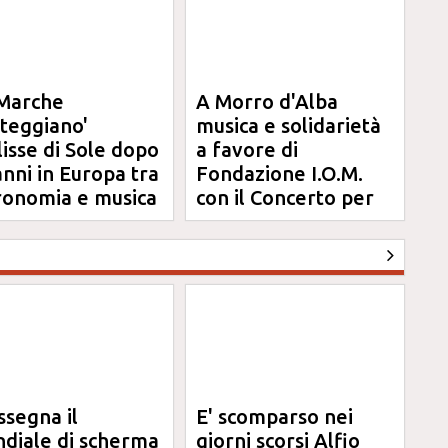
Marche
A Morro d'Alba
steggiano'
musica e solidarietà
clisse di Sole dopo
a favore di
anni in Europa tra
Fondazione I.O.M.
ronomia e musica
con il Concerto per
Anna
ssegna il
E' scomparso nei
diale di scherma
giorni scorsi Alfio