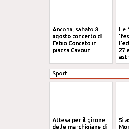
Ancona, sabato 8
Le 
agosto concerto di
'fe
Fabio Concato in
l'e
piazza Cavour
27 
ast
Sport
Attesa per il girone
Si a
delle marchigiane di
Mon