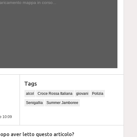
ricamento mappa in corso...
Tags
alcol
Croce Rossa Italiana
giovani
Polizia
Senigallia
Summer Jamboree
re 10:09
dopo aver letto questo articolo?