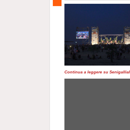
Continua a leggere su SenigalliaN