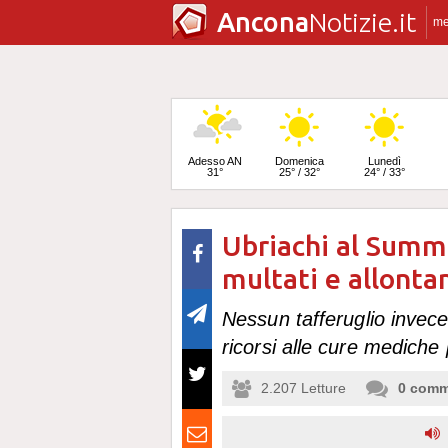
Ancona
Notizie.it
m
Adesso AN
Domenica
Lunedì
31°
25° / 32°
24° / 33°
Ubriachi al Summ
Martedì
25° / 33°
multati e allontan
Nessun tafferuglio invece 
ricorsi alle cure mediche p
2.207
Letture
0
comm