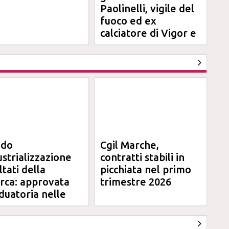
Paolinelli, vigile del
fuoco ed ex
calciatore di Vigor e
Jesina
ndo
Cgil Marche,
ustrializzazione
contratti stabili in
ltati della
picchiata nel primo
erca: approvata
trimestre 2026
duatoria nelle
rche