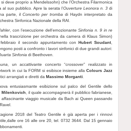
a si deve proprio a Mendelssohn) che l’Orchestra Filarmonica
 al suo pubblico. Apre la serata l’
Ouverture Leonora n. 3
di
ma parte, il
Concerto per tromba
di Haydn interpretato da
chestra Sinfonica Nazionale della RAI.
ahler
, con l’esecuzione dell’emozionante
Sinfonia n. 9 in re
nella trascrizione per orchestra da camera di Klaus Simon)
4 febbraio il secondo appuntamento con
Hubert Soudant
,
ngono posti a confronto i lavori sinfonici di due grandi autori:
uarta Sinfonia
di Beethoven.
auna
, un accattivante concerto “crossover” realizzato in
twork in cui la FORM si esibisce insieme alla
Colours Jazz
ici arrangiati e diretti da
Massimo Morganti
.
va entusiasmante esibizione sul palco del Gentile dello
n Milenkovich
, il quale accompagnerà il pubblico fabrianese,
n un affascinante viaggio musicale da Bach ai Queen passando
 Ravel.
gione 2018 del Teatro Gentile è già aperta per i rinnovi
ile,
dalle ore 16 alle ore 20, tel. 0732 3644. Dal 15 gennaio
 abbonamenti.