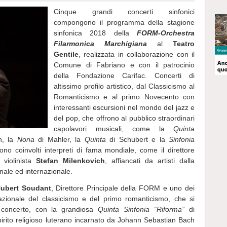
Cinque grandi concerti sinfonici
compongono il programma della stagione
sinfonica 2018 della
FORM-Orchestra
Filarmonica Marchigiana
al
Teatro
Gentile
, realizzata in collaborazione con il
Comune di Fabriano e con il patrocinio
della Fondazione Carifac. Concerti di
altissimo profilo artistico, dal Classicismo al
Romanticismo e al primo Novecento con
interessanti escursioni nel mondo del jazz e
del pop, che offrono al pubblico straordinari
capolavori musicali, come la
Quinta
n, la
Nona
di Mahler, la
Quinta
di Schubert e la
Sinfonia
o coinvolti interpreti di fama mondiale, come il direttore
 violinista
Stefan Milenkovich
, affiancati da artisti dalla
nale ed internazionale.
ubert Soudant
, Direttore Principale della FORM e uno dei
rnazionale del classicismo e del primo romanticismo, che si
 concerto, con la grandiosa
Quinta Sinfonia “Riforma”
di
pirito religioso luterano incarnato da Johann Sebastian Bach