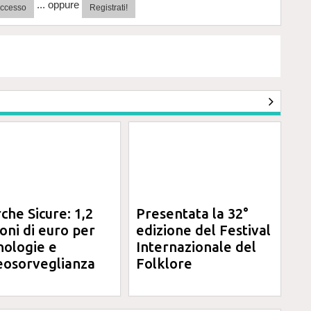
... oppure
'accesso
Registrati!
che Sicure: 1,2
Presentata la 32°
ioni di euro per
edizione del Festival
nologie e
Internazionale del
eosorveglianza
Folklore