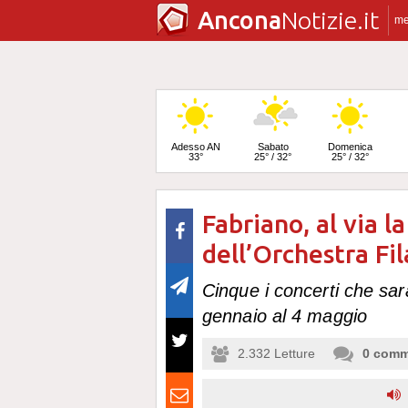
Ancona
Notizie.it
m
Adesso AN
Sabato
Domenica
33°
25° / 32°
25° / 32°
Fabriano, al via l
Lunedì
24° / 33°
dell’Orchestra Fi
Cinque i concerti che sara
gennaio al 4 maggio
2.332
Letture
0
comm