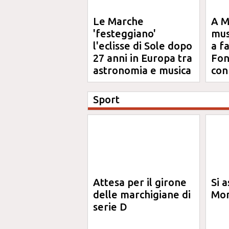
Le Marche
A M
'festeggiano'
mus
l'eclisse di Sole dopo
a f
27 anni in Europa tra
Fon
astronomia e musica
con
An
Sport
Attesa per il girone
Si a
delle marchigiane di
Mon
serie D