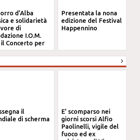
orro d'Alba
Presentata la nona
ica e solidarietà
edizione del Festival
avore di
Happennino
dazione I.O.M.
 il Concerto per
na
ssegna il
E' scomparso nei
diale di scherma
giorni scorsi Alfio
Paolinelli, vigile del
fuoco ed ex