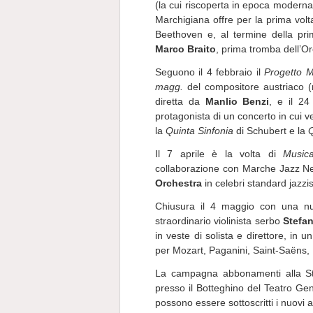
(la cui riscoperta in epoca modern
Marchigiana offre per la prima volta
Beethoven e, al termine della pri
Marco Braito
, prima tromba dell’Or
Seguono il 4 febbraio il
Progetto M
magg.
del compositore austriaco (
diretta da
Manlio Benzi
, e il 2
protagonista di un concerto in cui ve
la
Quinta Sinfonia
di Schubert e la
Q
Il 7 aprile è la volta di
Music
collaborazione con Marche Jazz Ne
Orchestra
in celebri standard jazzist
Chiusura il 4 maggio con una nuo
straordinario violinista serbo
Stefa
in veste di solista e direttore, i
per Mozart, Paganini, Saint-Saëns,
La campagna abbonamenti alla Sta
presso il Botteghino del Teatro Gent
possono essere sottoscritti i nuovi