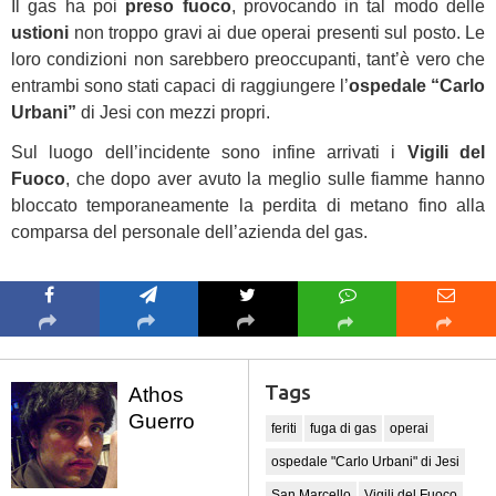
Il gas ha poi
preso fuoco
, provocando in tal modo delle
ustioni
non troppo gravi ai due operai presenti sul posto. Le
loro condizioni non sarebbero preoccupanti, tant’è vero che
entrambi sono stati capaci di raggiungere l’
ospedale “Carlo
Urbani”
di Jesi con mezzi propri.
Sul luogo dell’incidente sono infine arrivati i
Vigili del
Fuoco
, che dopo aver avuto la meglio sulle fiamme hanno
bloccato temporaneamente la perdita di metano fino alla
comparsa del personale dell’azienda del gas.
Tags
Athos
Guerro
feriti
fuga di gas
operai
ospedale "Carlo Urbani" di Jesi
San Marcello
Vigili del Fuoco