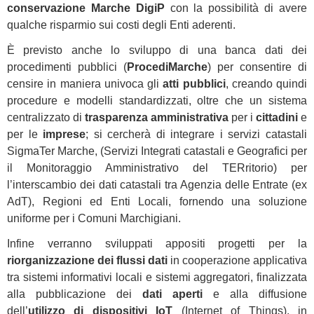
conservazione Marche DigiP
con la possibilità di avere
qualche risparmio sui costi degli Enti aderenti.
È previsto anche lo sviluppo di una banca dati dei
procedimenti pubblici (
ProcediMarche
) per consentire di
censire in maniera univoca gli
atti pubblici
, creando quindi
procedure e modelli standardizzati, oltre che un sistema
centralizzato di
trasparenza amministrativa
per i
cittadini
e
per le
imprese
; si cercherà di integrare i servizi catastali
SigmaTer Marche, (Servizi Integrati catastali e Geografici per
il Monitoraggio Amministrativo del TERritorio) per
l’interscambio dei dati catastali tra Agenzia delle Entrate (ex
AdT), Regioni ed Enti Locali, fornendo una soluzione
uniforme per i Comuni Marchigiani.
Infine verranno sviluppati appositi progetti per la
riorganizzazione dei flussi dati
in cooperazione applicativa
tra sistemi informativi locali e sistemi aggregatori, finalizzata
alla pubblicazione dei
dati aperti
e alla diffusione
dell’
utilizzo di dispositivi IoT
(Internet of Things), in