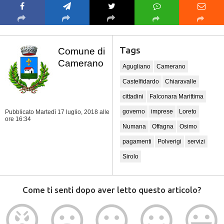
Tags
Comune di
Camerano
Agugliano
Camerano
Castelfidardo
Chiaravalle
cittadini
Falconara Marittima
governo
imprese
Loreto
Pubblicato Martedì 17 luglio, 2018
alle
ore 16:34
Numana
Offagna
Osimo
pagamenti
Polverigi
servizi
Sirolo
Come ti senti dopo aver letto questo articolo?