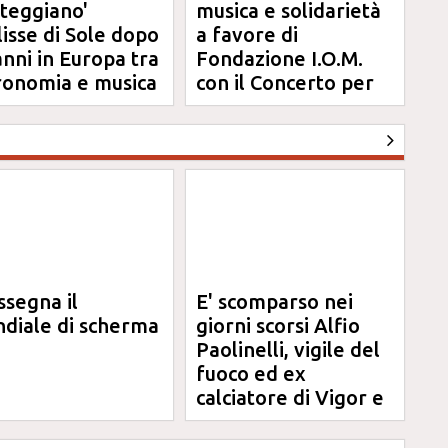
steggiano'
musica e solidarietà
clisse di Sole dopo
a favore di
anni in Europa tra
Fondazione I.O.M.
ronomia e musica
con il Concerto per
Anna
ssegna il
E' scomparso nei
diale di scherma
giorni scorsi Alfio
Paolinelli, vigile del
fuoco ed ex
calciatore di Vigor e
Jesina