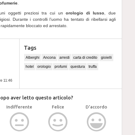
ofumerie
.
uni oggetti preziosi tra cui un
orologio di lusso
, due
iosi. Durante i controlli l’uomo ha tentato di ribellarsi agli
o rapidamente bloccato ed arrestato.
Tags
Alberghi
Ancona
arresti
carta di credito
gioielli
hotel
orologio
profumi
questura
truffa
re 11:46
dopo aver letto questo articolo?
Indifferente
Felice
D'accordo