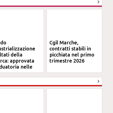
ndo
Cgil Marche,
ustrializzazione
contratti stabili in
ltati della
picchiata nel primo
erca: approvata
trimestre 2026
duatoria nelle
rche