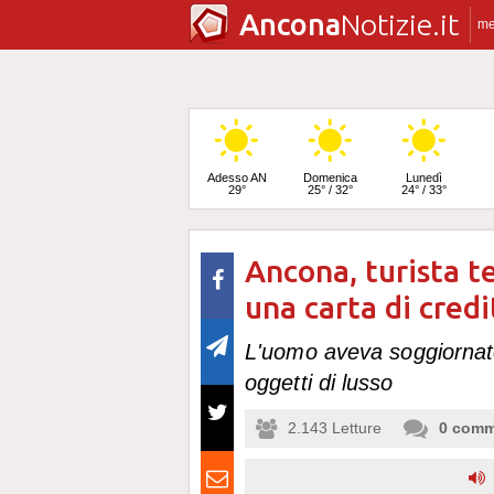
Ancona
Notizie.it
m
Adesso AN
Domenica
Lunedì
29°
25° / 32°
24° / 33°
Ancona, turista t
Martedì
25° / 33°
una carta di credi
L'uomo aveva soggiornato
oggetti di lusso
2.143
Letture
0
comm