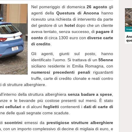
Nel pomeriggio di domenica
26 agosto
gli
agenti della
Questura di Ancona
hanno
ricevuto una richiesta di intervento da parte
del gestore di un
hotel
dopo che un cliente
aveva tentato, senza successo, di
pagare il
conto
di circa 1300 euro con
diverse carte
di credito
.
Gli agenti, giunti sul posto, hanno
identificato l’uomo. Si trattava di un
55enne
siciliano residente in Emilia Romagna, con
numerosi precedenti penali
riguardanti
truffe, carte di credito clonate e reati contro
i di strutture alberghiere.
l’interno della struttura alberghiera
senza badare a spese
,
nze e le bevande più costose presenti sul menù. È stato
ni cellulari
e di alcuni
foglietti
contenenti i
dati di carte di
ne delle quali segnate come scadute.
ati
scontrini
emessi da
prestigiose strutture alberghiere
 con un importo complessivo di decine di migliaia di euro, e