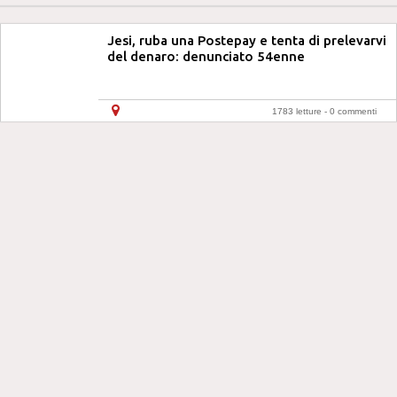
Jesi, ruba una Postepay e tenta di prelevarvi
del denaro: denunciato 54enne
1783 letture -
0 commenti