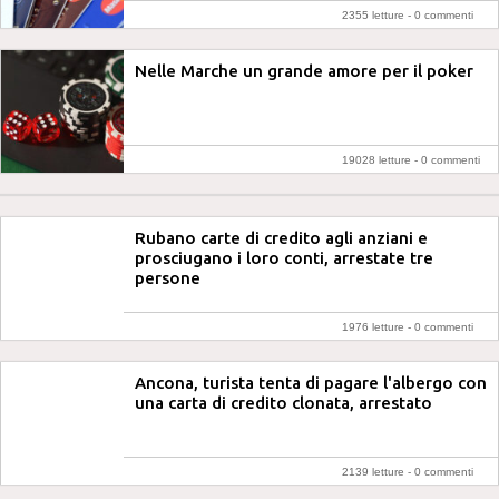
2355 letture -
0 commenti
Nelle Marche un grande amore per il poker
19028 letture -
0 commenti
Rubano carte di credito agli anziani e
prosciugano i loro conti, arrestate tre
persone
1976 letture -
0 commenti
Ancona, turista tenta di pagare l'albergo con
una carta di credito clonata, arrestato
2139 letture -
0 commenti