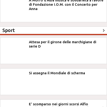
A Morro d'Alba musica e solidarietà a favore
di Fondazione I.O.M. con il Concerto per
Anna
Sport
Attesa per il girone delle marchigiane di
serie D
Si assegna il Mondiale di scherma
E' scomparso nei giorni scorsi Alfio