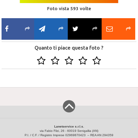
Foto vista 593 volte
Quanto ti piace questa foto ?
Lanetservice s.r.l.s.
via Fabio Filzi, 26 - 60019 Senigallia (AN)
P.I. / C.F. / Registro Imprese 02969870423 – REA AN 294359