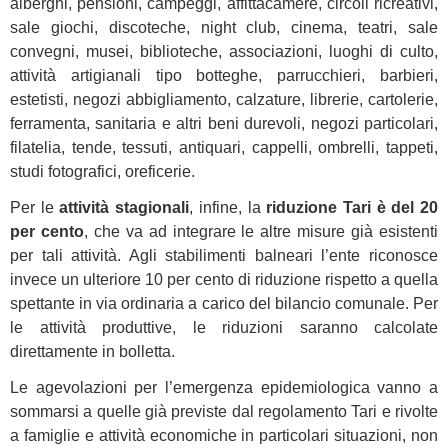
alberghi, pensioni, campeggi, affittacamere, circoli ricreativi,
sale giochi, discoteche, night club, cinema, teatri, sale
convegni, musei, biblioteche, associazioni, luoghi di culto,
attività artigianali tipo botteghe, parrucchieri, barbieri,
estetisti, negozi abbigliamento, calzature, librerie, cartolerie,
ferramenta, sanitaria e altri beni durevoli, negozi particolari,
filatelia, tende, tessuti, antiquari, cappelli, ombrelli, tappeti,
studi fotografici, oreficerie.
Per le
attività stagionali
, infine, la
riduzione Tari è del 20
per cento
, che va ad integrare le altre misure già esistenti
per tali attività. Agli stabilimenti balneari l’ente riconosce
invece un ulteriore 10 per cento di riduzione rispetto a quella
spettante in via ordinaria a carico del bilancio comunale. Per
le attività produttive, le riduzioni saranno calcolate
direttamente in bolletta.
Le agevolazioni per l’emergenza epidemiologica vanno a
sommarsi a quelle già previste dal regolamento Tari e rivolte
a famiglie e attività economiche in particolari situazioni, non